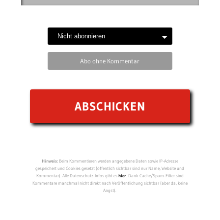
Abo ohne Kommentar
Hinweis:
Beim Kommentieren werden angegebene Daten sowie IP-Adresse
gespeichert und Cookies gesetzt (öffentlich sichtbar sind nur Name, Website und
Kommentar). Alle Datenschutz-Infos gibt es
hier
. Dank Cache/Spam-Filter sind
Kommentare manchmal nicht direkt nach Veröffentlichung sichtbar (aber da, keine
Angst).