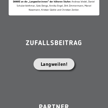
DANKE an die „Langweiler:innen“ der höheren Stufen:
Andreas Wedel, Daniel
Schulze-Wethmar, Goto Dengo, Annika Engel, Dirk Zimmermann, Marcel
Nasemann, Kristian Gäckle und Christian Zenker.
ZUFALLSBEITRAG
Langweilen!
PARTNER