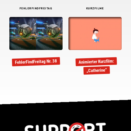
FEHLERFINDFREITAG
KURZFILME
FehlerFindFreitag Nr. 38
Animierter Kurzfilm:
„Catherine“