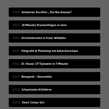
2020
Animierter Kurzfilm: „The Box Assassin“
2015
20 Minuten Drachenfliegen in einer
2014
Strichmännchen in freier Wildbahn
2022
Fotografie & Photoshop mit Ashot Gevorkyan
2012
Dr. House: 177 Episoden in 7 Minuten
2012
Bonaparte – Quarantine
2016
Schaukasten-Glühbirne
2009
Short: Colour Girl