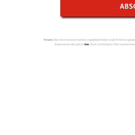
Hinweis:
Beim Kommentieren werden angegebene Daten sowie IP-Adresse gespeich
Datenschutz-Infos gibt es
hier
. Dank Cache/Spam-Filter sind Kommenta