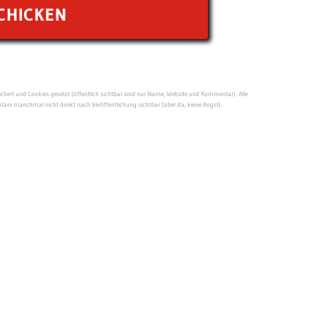
ert und Cookies gesetzt (öffentlich sichtbar sind nur Name, Website und Kommentar). Alle
re manchmal nicht direkt nach Veröffentlichung sichtbar (aber da, keine Angst).