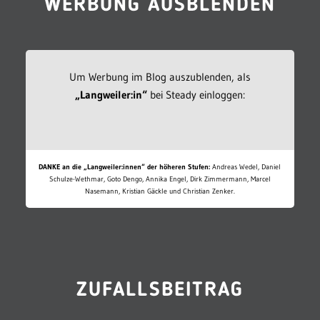
WERBUNG AUSBLENDEN
Um Werbung im Blog auszublenden, als
„Langweiler:in“
bei Steady einloggen:
DANKE an die „Langweiler:innen“ der höheren Stufen:
Andreas Wedel, Daniel
Schulze-Wethmar, Goto Dengo, Annika Engel, Dirk Zimmermann, Marcel
Nasemann, Kristian Gäckle und Christian Zenker.
ZUFALLSBEITRAG