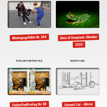
Best of Unsplash: Oktober
Montagsgefühle Nr. 389
2025
FEHLERFINDFREITAG
KURZFILME
FehlerFindFreitag Nr. 88
Simon’s Cat – Mirror