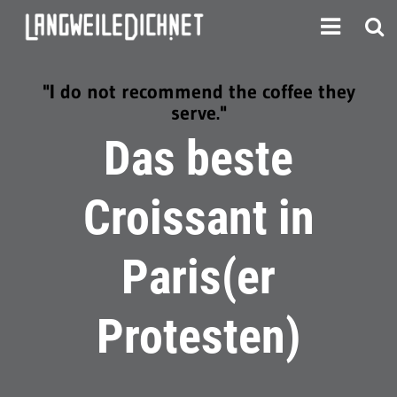
"I do not recommend the coffee they
serve."
Das beste
Croissant in
Paris(er
Protesten)