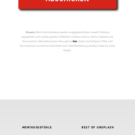
Hinweis:
Beim Kommentieren werden angegebene Daten sowie IP-Adresse
gespeichert und Cookies gesetzt (öffentlich sichtbar sind nur Name, Website und
Kommentar). Alle Datenschutz-Infos gibt es
hier
. Dank Cache/Spam-Filter sind
Kommentare manchmal nicht direkt nach Veröffentlichung sichtbar (aber da, keine
Angst).
MONTAGSGEFÜHLE
BEST OF UNSPLASH