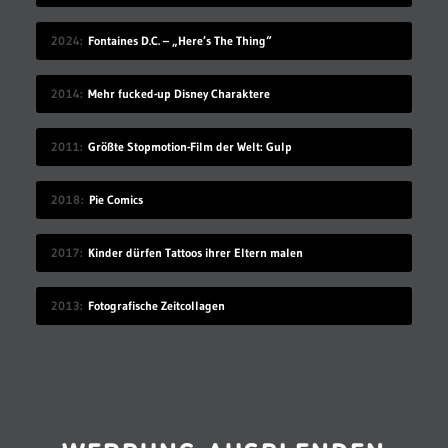
2024
Fontaines D.C. – „Here’s The Thing“
2014
Mehr fucked-up Disney Charaktere
2011
Größte Stopmotion-Film der Welt: Gulp
2018
Pie Comics
2017
Kinder dürfen Tattoos ihrer Eltern malen
2013
Fotografische Zeitcollagen