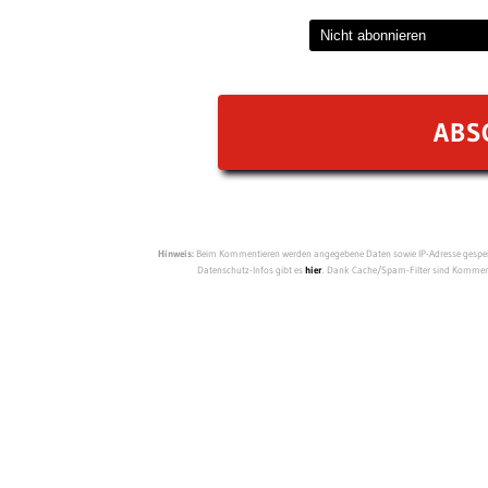
Hinweis:
Beim Kommentieren werden angegebene Daten sowie IP-Adresse gespeich
Datenschutz-Infos gibt es
hier
. Dank Cache/Spam-Filter sind Kommenta