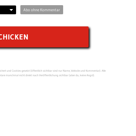
Abo ohne Kommentar
ert und Cookies gesetzt (öffentlich sichtbar sind nur Name, Website und Kommentar). Alle
re manchmal nicht direkt nach Veröffentlichung sichtbar (aber da, keine Angst).