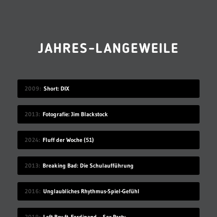
JAHRES-LANGEWEILE
2009
Short: DIX
2013
Fotografie: Jim Blackstock
2024
Fluff der Woche (51)
2013
Breaking Bad: Die Schulaufführung
2016
Unglaubliches Rhythmus-Spiel-Gefühl
2019
Left Boy ft. Ferdinand – Sex Party