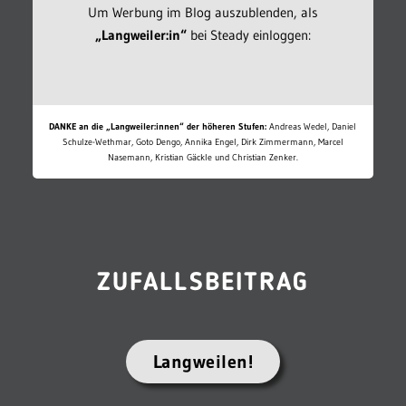
Um Werbung im Blog auszublenden, als
„Langweiler:in“
bei Steady einloggen:
DANKE an die „Langweiler:innen“ der höheren Stufen:
Andreas Wedel, Daniel
Schulze-Wethmar, Goto Dengo, Annika Engel, Dirk Zimmermann, Marcel
Nasemann, Kristian Gäckle und Christian Zenker.
ZUFALLSBEITRAG
Langweilen!