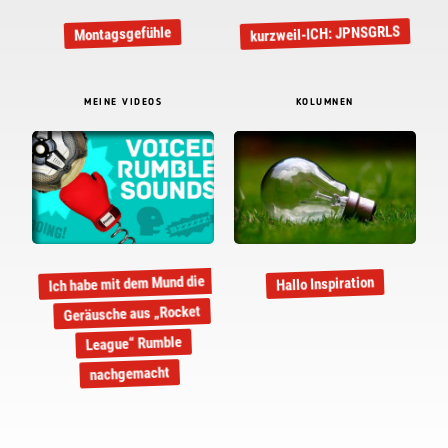
kurzweil-ICH: JPNSGRLS
Montagsgefühle
MEINE VIDEOS
KOLUMNEN
Ich habe mit dem Mund die
Hallo Inspiration
Geräusche aus „Rocket
League“ Rumble
nachgemacht