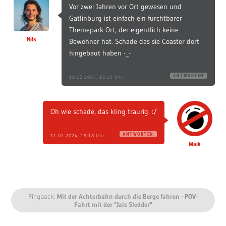
Vor zwei Jahren vor Ort gewesen und
Gatlinburg ist einfach ein furchtbarer
Themepark Ort, der eigentlich keine
Nils
Bewohner hat. Schade das sie Coaster dort
hingebaut haben -_-
ANTWORTEN
11.02.2024, 16:13 Uhr
Oh wie schade, das kling traurig. :/
ANTWORTEN
11.02.2024, 19:18 Uhr
Maik
Pingback:
Mit der Achterbahn durch die Berge fahren - POV-
Fahrt mit der "Jais Sledder"