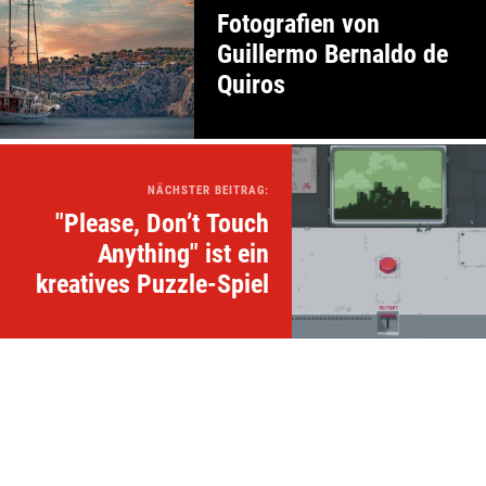
Fotografien von
Guillermo Bernaldo de
Quiros
NÄCHSTER BEITRAG:
"Please, Don’t Touch
Anything" ist ein
kreatives Puzzle-Spiel