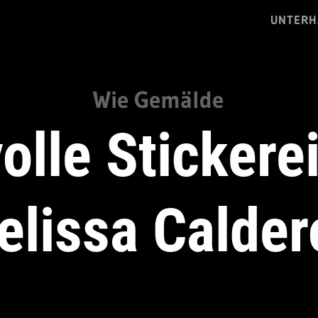
UNTERH
Wie Gemälde
olle Stickere
elissa Calder