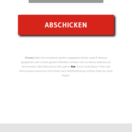
Hinweis:
Beim Kommentieren werden angegebene Daten sowie IP-Adresse
gespeichert und Cookies gesetzt (öffentlich sichtbar sind nur Name, Website und
Kommentar). Alle Datenschutz-Infos gibt es
hier
. Dank Cache/Spam-Filter sind
Kommentare manchmal nicht direkt nach Veröffentlichung sichtbar (aber da, keine
Angst).