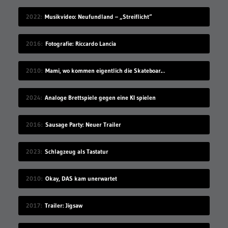
2022
Musikvideo: Neufundland – „Streiflicht“
2016
Fotografie: Riccardo Lancia
2010
Mami, wo kommen eigentlich die Skateboards her?
2024
Analoge Brettspiele gegen eine KI spielen
2016
Sausage Party: Neuer Trailer
2023
Schlagzeug als Tastatur
2010
Okay, DAS kam unerwartet
2017
Trailer: Jigsaw