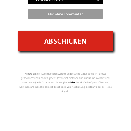
Abo ohne Kommentar
Hinweis:
Beim Kommentieren werden angegebene Daten sowie IP-Adresse
gespeichert und Cookies gesetzt (öffentlich sichtbar sind nur Name, Website und
Kommentar). Alle Datenschutz-Infos gibt es
hier
. Dank Cache/Spam-Filter sind
Kommentare manchmal nicht direkt nach Veröffentlichung sichtbar (aber da, keine
Angst).