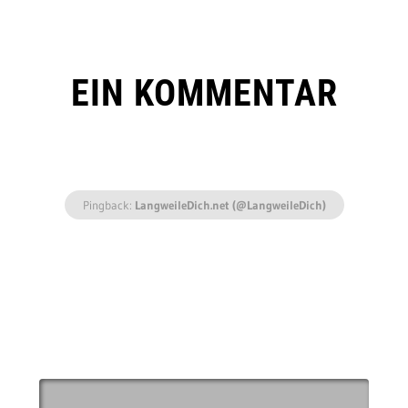
EIN KOMMENTAR
Pingback:
LangweileDich.net (@LangweileDich)