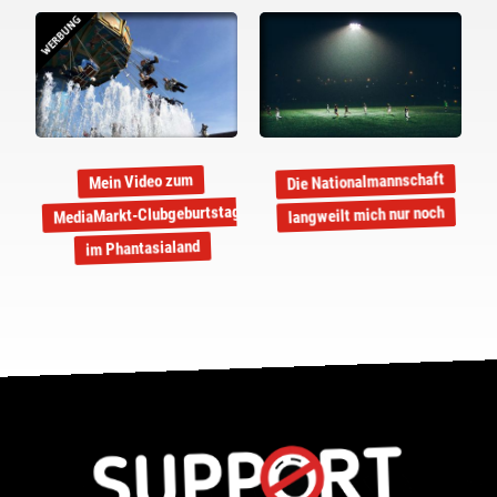
WERBUNG
Die Nationalmannschaft
Mein Video zum
MediaMarkt-Clubgeburtstag
langweilt mich nur noch
im Phantasialand