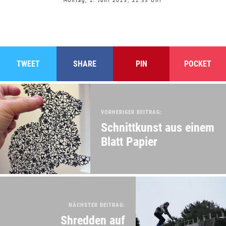
Montag, 1. Juni 2015, 21:33 Uhr
TWEET
SHARE
PIN
POCKET
VORHERIGER BEITRAG:
Schnittkunst aus einem
Blatt Papier
NÄCHSTER BEITRAG:
Shredden auf