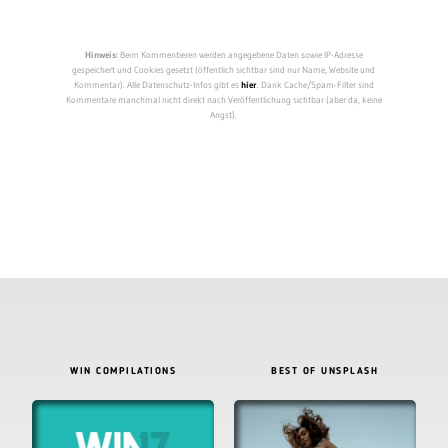
Hinweis:
Beim Kommentieren werden angegebene Daten sowie IP-Adresse
gespeichert und Cookies gesetzt (öffentlich sichtbar sind nur Name, Website und
Kommentar). Alle Datenschutz-Infos gibt es
hier
. Dank Cache/Spam-Filter sind
Kommentare manchmal nicht direkt nach Veröffentlichung sichtbar (aber da, keine
Angst).
WIN COMPILATIONS
BEST OF UNSPLASH