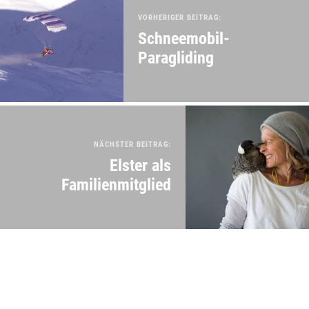
VORHERIGER BEITRAG:
Schneemobil-
Paragliding
NÄCHSTER BEITRAG:
Elster als
Familienmitglied