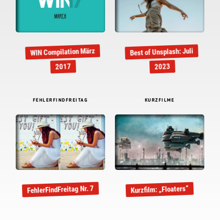
WIN Compilation März
Best of Unsplash: Juli
2017
2023
FEHLERFINDFREITAG
KURZFILME
FehlerFindFreitag Nr. 7
Kurzfilm: „Floaters“