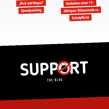
Gedanken einer 17-
„Rick and Negan“
Jährigen: Klimastreik vs.
Speedpainting
Schulpflicht