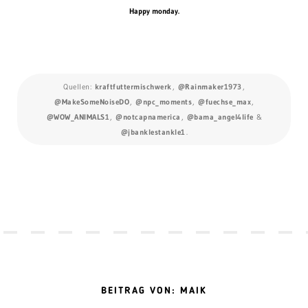
Happy monday.
Quellen:
kraftfuttermischwerk
,
@Rainmaker1973
,
@MakeSomeNoiseDO
,
@npc_moments
,
@fuechse_max
,
@WOW_ANIMALS1
,
@notcapnamerica
,
@bama_angel4life
&
@jbanklestankle1
.
BEITRAG VON: MAIK