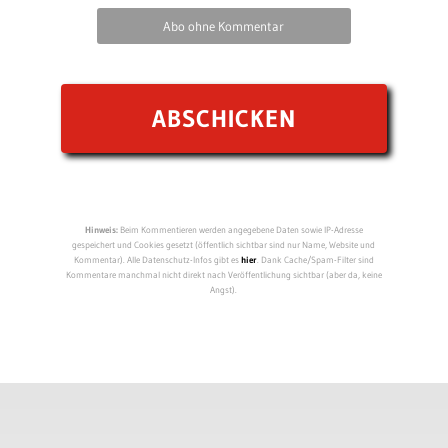
Abo ohne Kommentar
Hinweis:
Beim Kommentieren werden angegebene Daten sowie IP-Adresse
gespeichert und Cookies gesetzt (öffentlich sichtbar sind nur Name, Website und
Kommentar). Alle Datenschutz-Infos gibt es
hier
. Dank Cache/Spam-Filter sind
Kommentare manchmal nicht direkt nach Veröffentlichung sichtbar (aber da, keine
Angst).