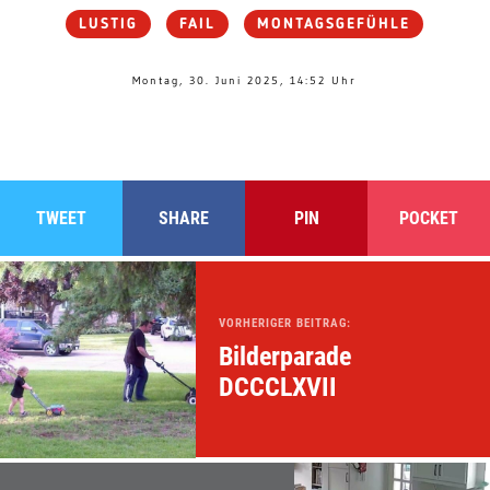
LUSTIG
FAIL
MONTAGSGEFÜHLE
Montag, 30. Juni 2025, 14:52 Uhr
TWEET
SHARE
PIN
POCKET
VORHERIGER BEITRAG:
Bilderparade
DCCCLXVII