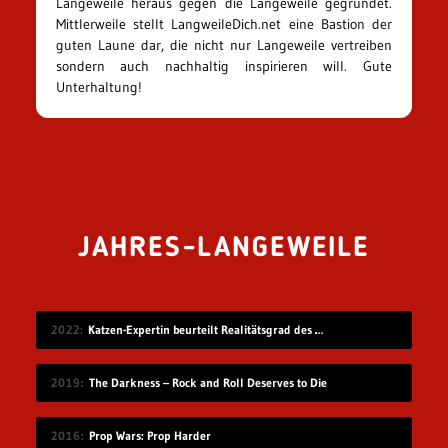
Langeweile heraus gegen die Langeweile gegründet.
Mittlerweile stellt LangweileDich.net eine Bastion der
guten Laune dar, die nicht nur Langeweile vertreiben
sondern auch nachhaltig inspirieren will. Gute
Unterhaltung!
JAHRES-LANGEWEILE
2022
Katzen-Expertin beurteilt Realitätsgrad des Verhaltens in „Stray“
2019
The Darkness – Rock and Roll Deserves to Die
2016
Prop Wars: Prop Harder