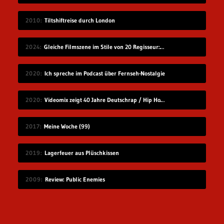
2010
Tiltshiftreise durch London
2024
Gleiche Filmszene im Stile von 20 Regisseur:innen
2020
Ich spreche im Podcast über Fernseh-Nostalgie
2020
Videomix zeigt 40 Jahre Deutschrap / Hip Hop in 7:30 Minuten
2017
Meine Woche (99)
2019
Lagerfeuer aus Plüschkissen
2009
Review: Public Enemies