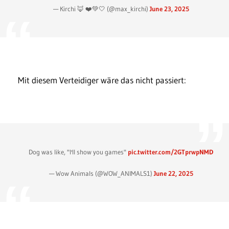
— Kirchi 🦊 ❤️💚🤍 (@max_kirchi)
June 23, 2025
Mit diesem Verteidiger wäre das nicht passiert:
Dog was like, "I'll show you games"
pic.twitter.com/2GTprwpNMD
— Wow Animals (@WOW_ANIMALS1)
June 22, 2025