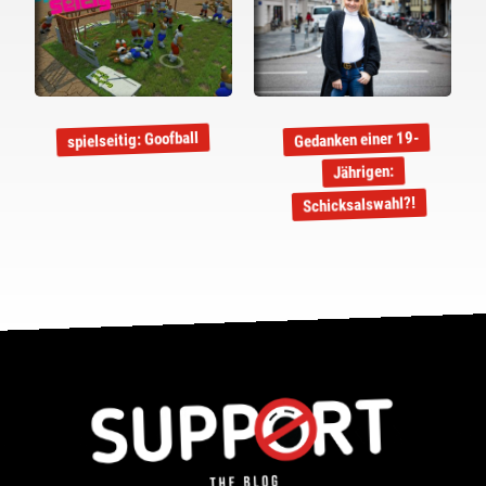
Gedanken einer 19-
spielseitig: Goofball
Jährigen:
Schicksalswahl?!