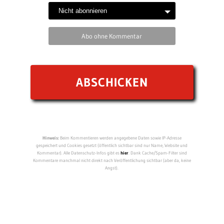
Abo ohne Kommentar
Hinweis:
Beim Kommentieren werden angegebene Daten sowie IP-Adresse
gespeichert und Cookies gesetzt (öffentlich sichtbar sind nur Name, Website und
Kommentar). Alle Datenschutz-Infos gibt es
hier
. Dank Cache/Spam-Filter sind
Kommentare manchmal nicht direkt nach Veröffentlichung sichtbar (aber da, keine
Angst).