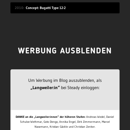
2010
Concept: Bugatti Type 12-2
WERBUNG AUSBLENDEN
Um Werbung im Blog auszublenden, als
„Langweiler:in“
bei Steady einloggen:
DANKE an die „Langweiler:innen“ der höheren Stufen:
Andreas Wedel, Daniel
Schulze-Wethmar, Goto Dengo, Annika Engel, Dirk Zimmermann, Marcel
Nasemann, Kristian Gäckle und Christian Zenker.