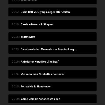
2012
Usain Bolt vs. Olympiasieger aller Zeiten
2019
Cassia – Movers & Shapers
2015
asdfmovie9
2023
Die absurdesten Momente der Premier-League-Saison 22/23
2019
Animierter Kurzfilm: „The Box“
2024
Wie kann man KI-Inhalte erkennen?
2015
Follow Me To Honeymoon
2010
Game: Zombie Kanonenschießen