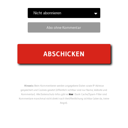
Abo ohne Kommentar
Hinweis:
Beim Kommentieren werden angegebene Daten sowie IP-Adresse
gespeichert und Cookies gesetzt (öffentlich sichtbar sind nur Name, Website und
Kommentar). Alle Datenschutz-Infos gibt es
hier
. Dank Cache/Spam-Filter sind
Kommentare manchmal nicht direkt nach Veröffentlichung sichtbar (aber da, keine
Angst).