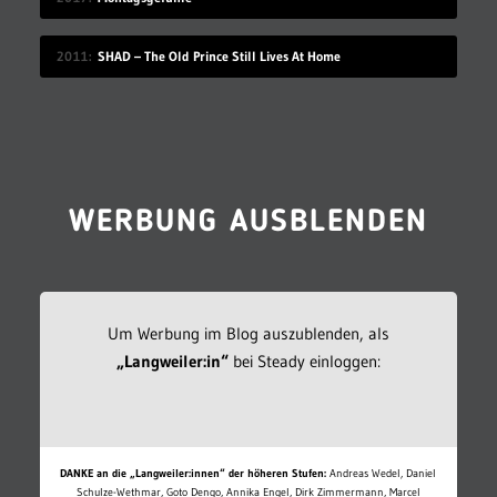
2011
SHAD – The Old Prince Still Lives At Home
WERBUNG AUSBLENDEN
Um Werbung im Blog auszublenden, als
„Langweiler:in“
bei Steady einloggen:
DANKE an die „Langweiler:innen“ der höheren Stufen:
Andreas Wedel, Daniel
Schulze-Wethmar, Goto Dengo, Annika Engel, Dirk Zimmermann, Marcel