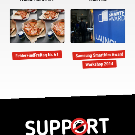
FEHLERFINDFREITAG
KURZFILME
Samsung Smartfilm Award
FehlerFindFreitag Nr. 61
Workshop 2014