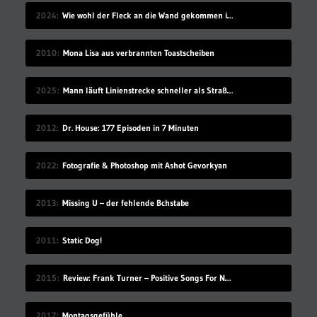
2024
Wie wohl der Fleck an die Wand gekommen ist?
2010
Mona Lisa aus verbrannten Toastscheiben
2025
Mann läuft Linienstrecke schneller als Straßenbahn
2012
Dr. House: 177 Episoden in 7 Minuten
2022
Fotografie & Photoshop mit Ashot Gevorkyan
2013
Missing U – der fehlende Bchstabe
2011
Static Dog!
2015
Review: Frank Turner – Positive Songs For Negative People
2017
Montagsgefühle