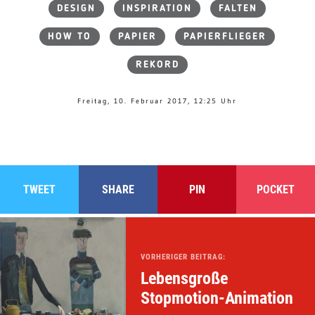
DESIGN
INSPIRATION
FALTEN
HOW TO
PAPIER
PAPIERFLIEGER
REKORD
Freitag, 10. Februar 2017, 12:25 Uhr
TWEET
SHARE
PIN
POCKET
VORHERIGER BEITRAG:
Lebensgroße
Stopmotion-Animation