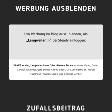
WERBUNG AUSBLENDEN
Um Werbung im Blog auszublenden, als
„Langweiler:in“
bei Steady einloggen:
DANKE an die „Langweiler:innen“ der höheren Stufen:
Andreas Wedel, Daniel
Schulze-Wethmar, Goto Dengo, Annika Engel, Dirk Zimmermann, Marcel
Nasemann, Kristian Gäckle und Christian Zenker.
ZUFALLSBEITRAG