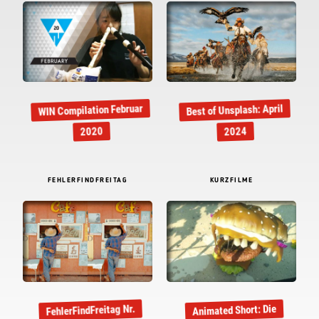
WIN Compilation Februar
Best of Unsplash: April
2020
2024
FEHLERFINDFREITAG
KURZFILME
FehlerFindFreitag Nr.
Animated Short: Die