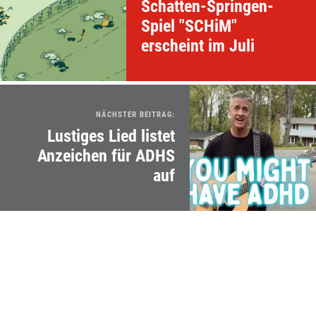
Schatten-Springen-
Spiel "SCHiM"
erscheint im Juli
NÄCHSTER BEITRAG:
Lustiges Lied listet
Anzeichen für ADHS
auf