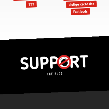
blutige Rache des
133
Fastfoods