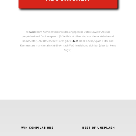
Hinweis:
Beim Kommentieren werden angegebene Daten sowie IP-Adresse
gespeichert und Cookies gesetzt (öffentlich sichtbar sind nur Name, Website und
Kommentar). Alle Datenschutz-Infos gibt es
hier
. Dank Cache/Spam-Filter sind
Kommentare manchmal nicht direkt nach Veröffentlichung sichtbar (aber da, keine
Angst).
WIN COMPILATIONS
BEST OF UNSPLASH