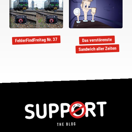
FehlerFindFreitag Nr. 37
Das verstörenste
Sandwich aller Zeiten