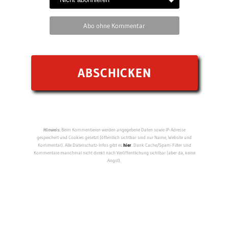
Abo ohne Kommentar
Hinweis:
Beim Kommentieren werden angegebene Daten sowie IP-Adresse
gespeichert und Cookies gesetzt (öffentlich sichtbar sind nur Name, Website und
Kommentar). Alle Datenschutz-Infos gibt es
hier
. Dank Cache/Spam-Filter sind
Kommentare manchmal nicht direkt nach Veröffentlichung sichtbar (aber da, keine
Angst).