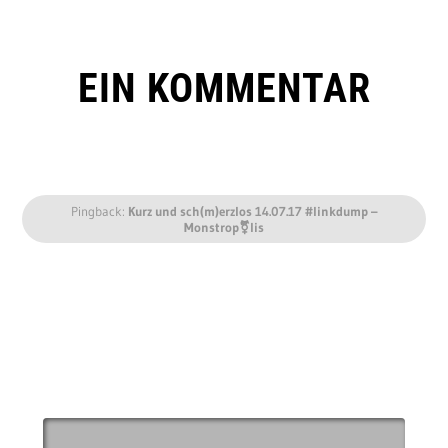
EIN KOMMENTAR
Pingback:
Kurz und sch(m)erzlos 14.07.17 #linkdump –
Monstrop⚧lis