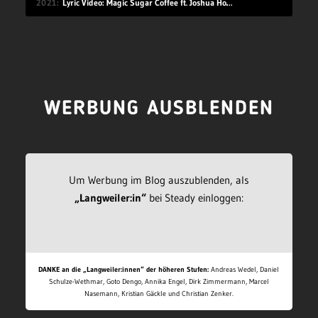
2021
Lyric Video: Magic Sugar Coffee ft. Joshua Howlett – „Blkout“
WERBUNG AUSBLENDEN
Um Werbung im Blog auszublenden, als
„Langweiler:in“
bei Steady einloggen:
DANKE an die „Langweiler:innen“ der höheren Stufen:
Andreas Wedel, Daniel
Schulze-Wethmar, Goto Dengo, Annika Engel, Dirk Zimmermann, Marcel
Nasemann, Kristian Gäckle und Christian Zenker.