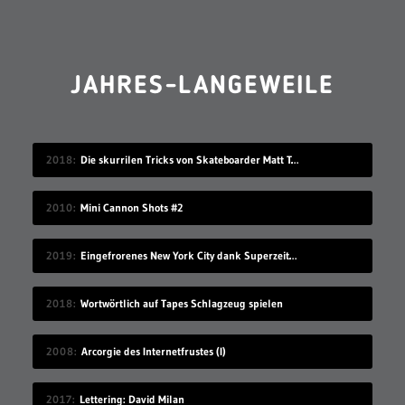
JAHRES-LANGEWEILE
2018
Die skurrilen Tricks von Skateboarder Matt Tomasello
2010
Mini Cannon Shots #2
2019
Eingefrorenes New York City dank Superzeitlupe
2018
Wortwörtlich auf Tapes Schlagzeug spielen
2008
Arcorgie des Internetfrustes (I)
2017
Lettering: David Milan