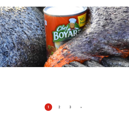
1
2
3
»