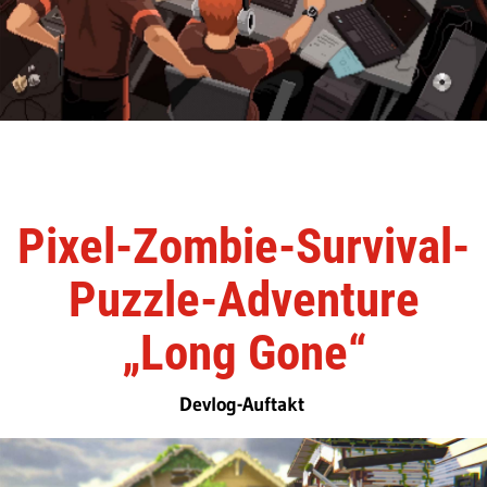
Pixel-Zombie-Survival-
Puzzle-Adventure
„Long Gone“
Devlog-Auftakt