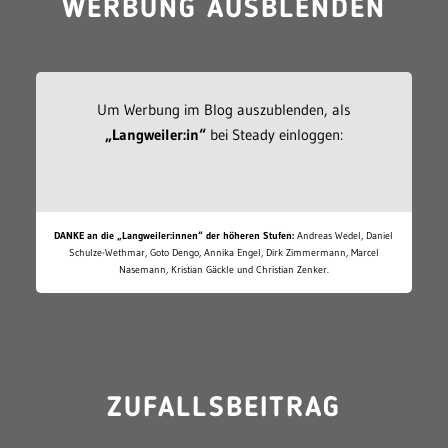
WERBUNG AUSBLENDEN
Um Werbung im Blog auszublenden, als
„Langweiler:in“
bei Steady einloggen:
DANKE an die „Langweiler:innen“ der höheren Stufen:
Andreas Wedel, Daniel
Schulze-Wethmar, Goto Dengo, Annika Engel, Dirk Zimmermann, Marcel
Nasemann, Kristian Gäckle und Christian Zenker.
ZUFALLSBEITRAG