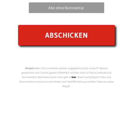
Abo ohne Kommentar
Hinweis:
Beim Kommentieren werden angegebene Daten sowie IP-Adresse
gespeichert und Cookies gesetzt (öffentlich sichtbar sind nur Name, Website und
Kommentar). Alle Datenschutz-Infos gibt es
hier
. Dank Cache/Spam-Filter sind
Kommentare manchmal nicht direkt nach Veröffentlichung sichtbar (aber da, keine
Angst).