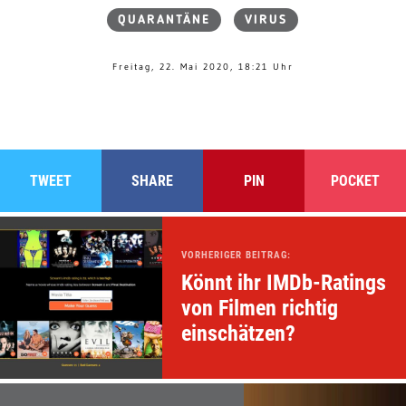
QUARANTÄNE
VIRUS
Freitag, 22. Mai 2020, 18:21 Uhr
TWEET
SHARE
PIN
POCKET
VORHERIGER BEITRAG:
Könnt ihr IMDb-Ratings
von Filmen richtig
einschätzen?