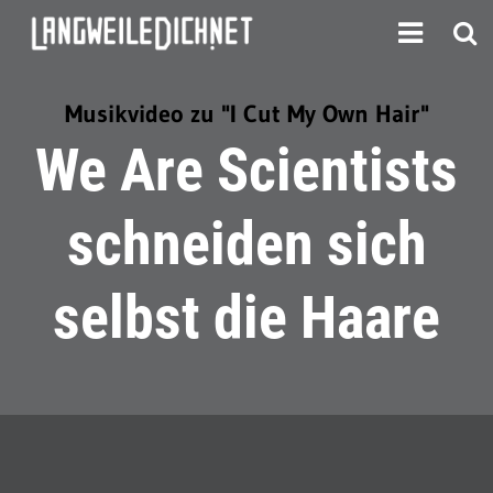
Musikvideo zu "I Cut My Own Hair"
We Are Scientists
schneiden sich
selbst die Haare