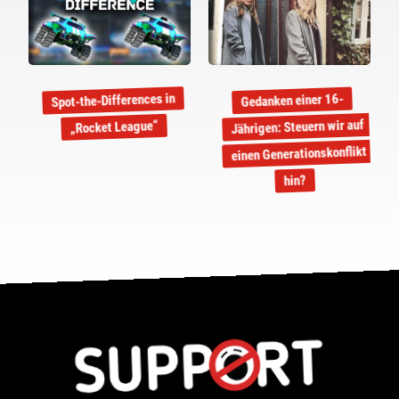
Spot-the-Differences in
Gedanken einer 16-
Jährigen: Steuern wir auf
„Rocket League“
einen Generationskonflikt
hin?