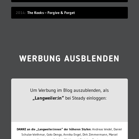
2014
The Kooks – Forgive & Forget
WERBUNG AUSBLENDEN
Um Werbung im Blog auszublenden, als
„Langweiler:in“
bei Steady einloggen:
DANKE an die „Langweiler:innen“ der höheren Stufen:
Andreas Wedel, Daniel
Schulze-Wethmar, Goto Dengo, Annika Engel, Dirk Zimmermann, Marcel