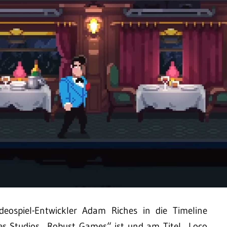
eospiel-Entwickler Adam Riches in die Timeline
s Studios „Robust Games“ ist und am Titel „Loco