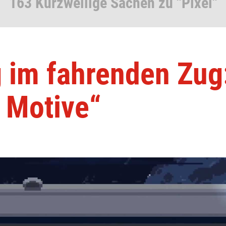
163 Kurzweilige Sachen zu "Pixel"
 im fahrenden Zug
 Motive“