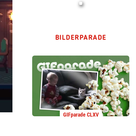
BILDERPARADE
GIFparade CLXV