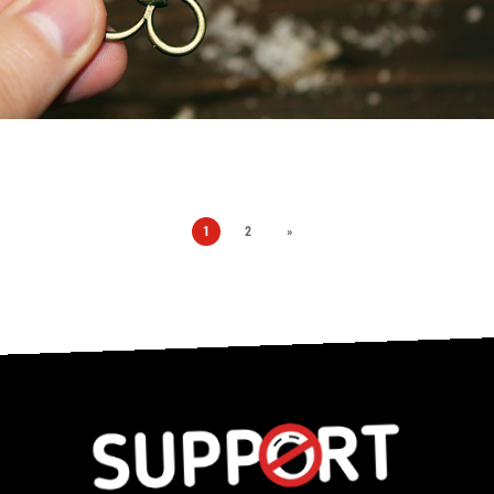
1
2
»