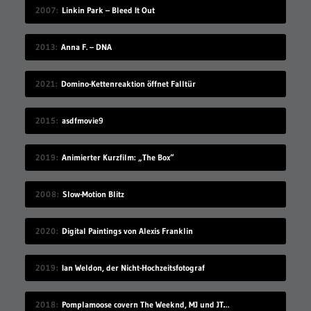
2007
Linkin Park – Bleed It Out
2013
Anna F. – DNA
2021
Domino-Kettenreaktion öffnet Falltür
2015
asdfmovie9
2019
Animierter Kurzfilm: „The Box“
2008
Slow-Motion Blitz
2020
Digital Paintings von Alexis Franklin
2019
Ian Weldon, der Nicht-Hochzeitsfotograf
2018
Pomplamoose covern The Weeknd, MJ und JT in sehr schönem Mashup