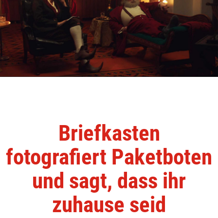
Briefkasten
fotografiert Paketboten
und sagt, dass ihr
zuhause seid