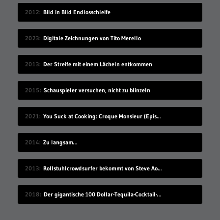
2012
Bild in Bild Endlosschleife
2023
Digitale Zeichnungen von Tito Merello
2013
Der Streife mit einem Lächeln entkommen
2015
Schauspieler versuchen, nicht zu blinzeln
2021
You Suck at Cooking: Croque Monsieur (Episode 131)
2014
Zu langsam…
2013
Rollstuhlcrowdsurfer bekommt von Steve Aoki eine Torte ins Gesicht geworfen
2018
Der gigantische 100 Dollar-Tequila-Cocktail-Kübel