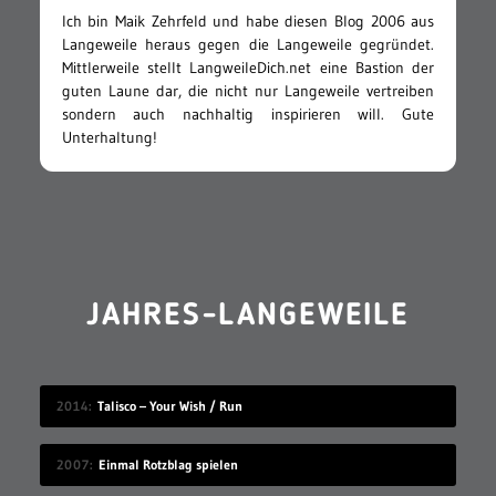
Ich bin Maik Zehrfeld und habe diesen Blog 2006 aus
Langeweile heraus gegen die Langeweile gegründet.
Mittlerweile stellt LangweileDich.net eine Bastion der
guten Laune dar, die nicht nur Langeweile vertreiben
sondern auch nachhaltig inspirieren will. Gute
Unterhaltung!
JAHRES-LANGEWEILE
2014
Talisco – Your Wish / Run
2007
Einmal Rotzblag spielen