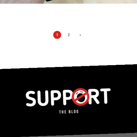
1
2
»