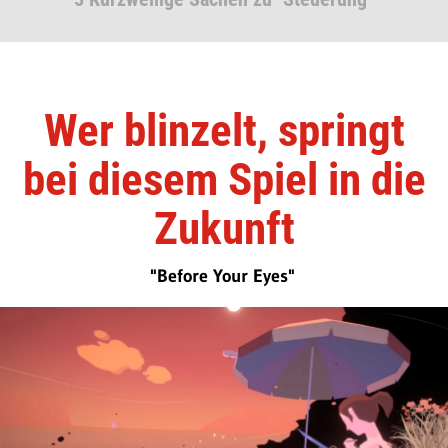
Wer blinzelt, springt
bei diesem Spiel in die
Zukunft
"Before Your Eyes"