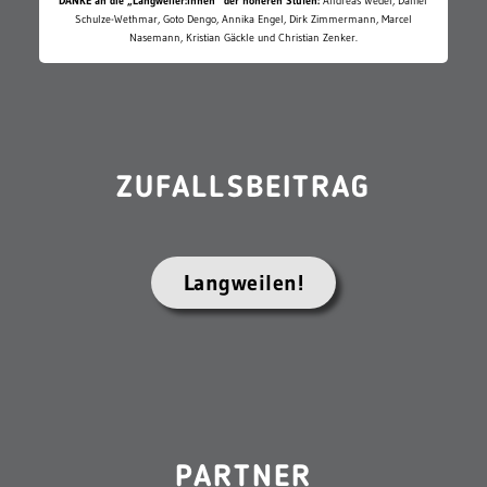
DANKE an die „Langweiler:innen“ der höheren Stufen:
Andreas Wedel, Daniel
Schulze-Wethmar, Goto Dengo, Annika Engel, Dirk Zimmermann, Marcel
Nasemann, Kristian Gäckle und Christian Zenker.
ZUFALLSBEITRAG
Langweilen!
PARTNER