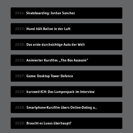
2014
Skateboarding: Jordan Sanchez
2015
Hund hält Ballon in der Luft
2020
Das erste durchsichtige Auto der Welt
2020
Animierter Kurzfilm: „The Box Assassin“
2007
Game: Desktop Tower Defence
2019
kurzweil-ICH: Das Lumpenpack im Interview
2018
Smartphone-Kurzfilm übers Online-Dating auf Zugreise
2020
Braucht es Luxus überhaupt?