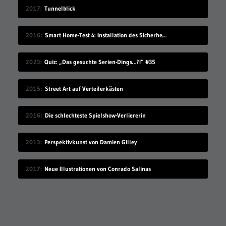
2017
Tunnelblick
2016
Smart Home-Test 4: Installation des Sicherheitssystems
2023
Quiz: „Das gesuchte Serien-Dings…?!“ #35
2015
Street Art auf Verteilerkästen
2016
Die schlechteste Spielshow-Verliererin
2013
Perspektivkunst von Damien Gilley
2017
Neue Illustrationen von Conrado Salinas