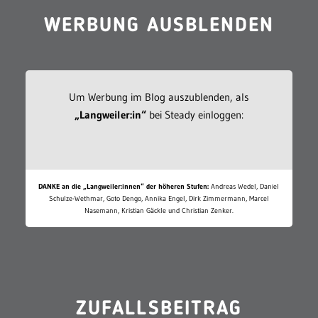
WERBUNG AUSBLENDEN
Um Werbung im Blog auszublenden, als
„Langweiler:in“
bei Steady einloggen:
DANKE an die „Langweiler:innen“ der höheren Stufen:
Andreas Wedel, Daniel
Schulze-Wethmar, Goto Dengo, Annika Engel, Dirk Zimmermann, Marcel
Nasemann, Kristian Gäckle und Christian Zenker.
ZUFALLSBEITRAG