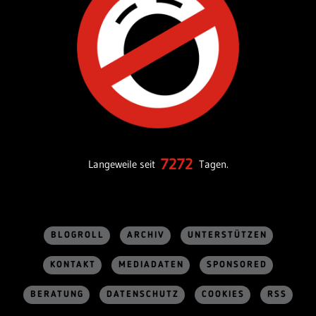
7272
Langeweile seit
Tagen.
BLOGROLL
ARCHIV
UNTERSTÜTZEN
KONTAKT
MEDIADATEN
SPONSORED
BERATUNG
DATENSCHUTZ
COOKIES
RSS