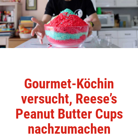
Gourmet-Köchin
versucht, Reese’s
Peanut Butter Cups
nachzumachen