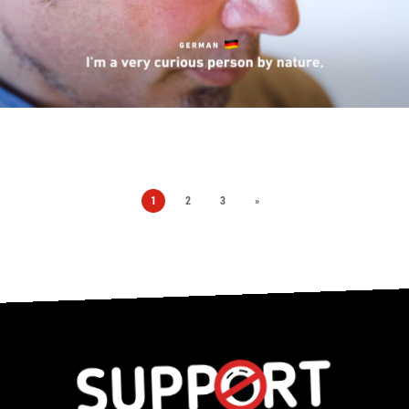
1
2
3
»