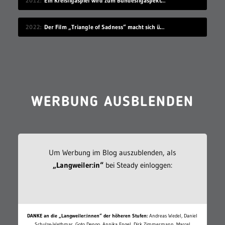
2012
Ein Kreisligaspiel wird zum Bundesligaspektakel
2022
Der Film „Triangle of Sadness“ macht sich über die reiche Elite lustig
WERBUNG AUSBLENDEN
Um Werbung im Blog auszublenden, als
„Langweiler:in“
bei Steady einloggen:
DANKE an die „Langweiler:innen“ der höheren Stufen:
Andreas Wedel, Daniel
Schulze-Wethmar, Goto Dengo, Annika Engel, Dirk Zimmermann, Marcel