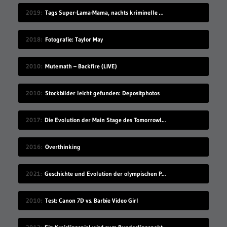
2019
Tags Super-Lama-Mama, nachts kriminelle Machenschaften
2018
Fotografie: Taylor May
2010
Mutemath – Backfire (LIVE)
2010
Stockbilder leicht gefunden: Depositphotos
2017
Die Evolution der Main Stage des Tomorrowland Festivals
2016
Overthinking
2021
Geschichte und Evolution der olympischen Piktogramme
2010
Test: Canon 7D vs. Barbie Video Girl