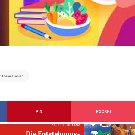
e:
theawesomer
PIN
POCKET
NÄCHSTER BEITRAG:
Die Entstehungs-