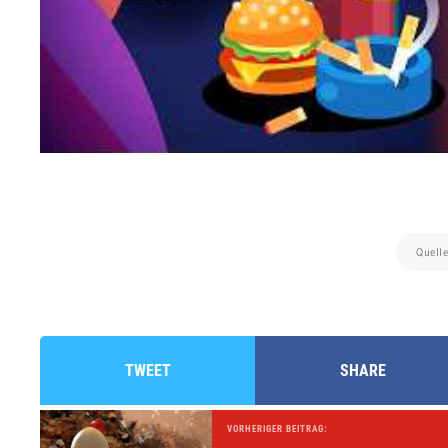
Quell
TWEET
SHARE
VORHERIGER BEITRAG: