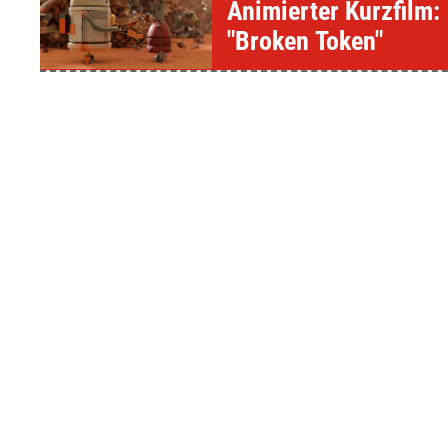
Animierter Kurzfilm:
"Broken Token"