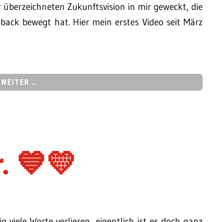
 überzeichneten Zukunftsvision in mir geweckt, die
ack bewegt hat. Hier mein erstes Video seit März
WEITER …
r. 💙💛
viele Worte verlieren, eigentlich ist es doch ganz