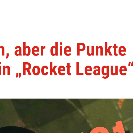
n, aber die Punkte
in „Rocket League