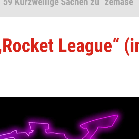
59 Kurzweilige Sachen zu "zemase"
„Rocket League“ (