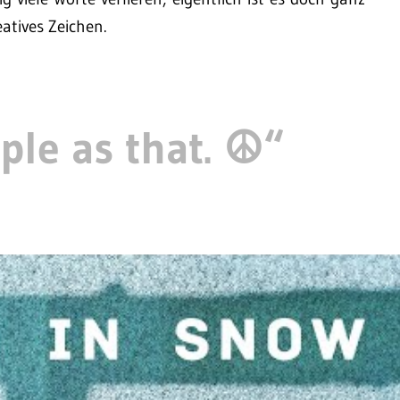
eatives Zeichen.
ple as that. ☮️“