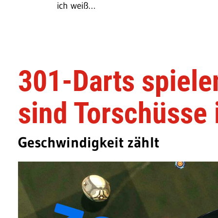
ich weiß…
301-Darts spiele
sind Torschüsse 
Geschwindigkeit zählt