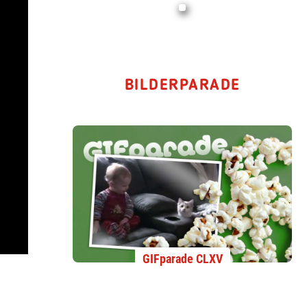
BILDERPARADE
GIFparade CLXV