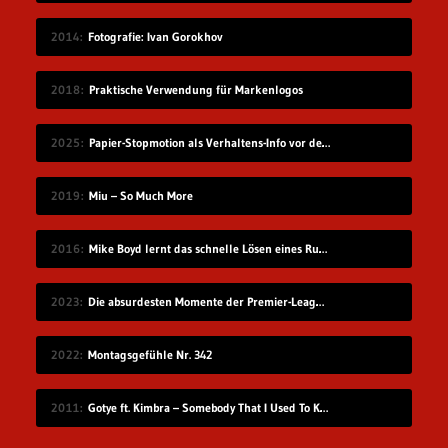
2014
Fotografie: Ivan Gorokhov
2018
Praktische Verwendung für Markenlogos
2025
Papier-Stopmotion als Verhaltens-Info vor dem Kinofilm
2019
Miu – So Much More
2016
Mike Boyd lernt das schnelle Lösen eines Rubik’s Cube
2023
Die absurdesten Momente der Premier-League-Saison 22/23
2022
Montagsgefühle Nr. 342
2011
Gotye ft. Kimbra – Somebody That I Used To Know