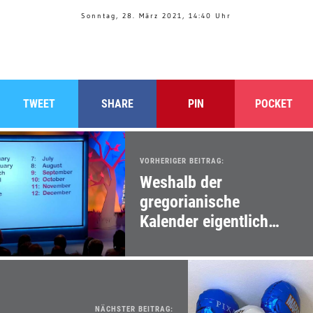
Sonntag, 28. März 2021, 14:40 Uhr
TWEET
SHARE
PIN
POCKET
VORHERIGER BEITRAG:
Weshalb der
gregorianische
Kalender eigentlich
ziemlich unsinnig ist...
NÄCHSTER BEITRAG: