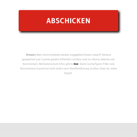
Hinweis:
Beim Kommentieren werden angegebene Daten sowie IP-Adresse
gespeichert und Cookies gesetzt (öffentlich sichtbar sind nur Name, Website und
Kommentar). Alle Datenschutz-Infos gibt es
hier
. Dank Cache/Spam-Filter sind
Kommentare manchmal nicht direkt nach Veröffentlichung sichtbar (aber da, keine
Angst).