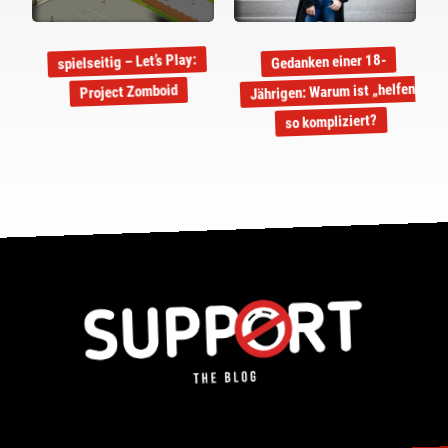
spielseitig – Let’s Play:
Gedanken einer 18-
Jährigen: Warum ist „helfen“
Project Zomboid
so kompliziert?