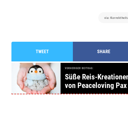
via: Korrekthei
TWEET
SHARE
VORHERIGER BEITRAG:
Süße Reis-Kreatione
von Peaceloving Pax