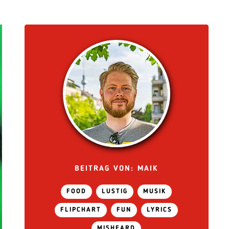
BEITRAG VON: MAIK
FOOD
LUSTIG
MUSIK
FLIPCHART
FUN
LYRICS
MISHEARD