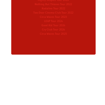
Nothing But Thieves Tour 2022
Kodaline Tour 2022
Two Door Cinema Club Tour 2022
Circa Waves Tour 2023
LEAP Tour 2024
Good Kid Tour 2024
Cry Club Tour 2024
Circa Waves Tour 2025