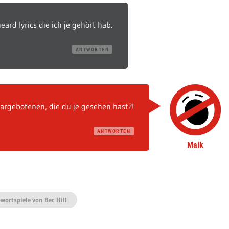
ard lyrics die ich je gehört hab.
ANTWORTEN
argebotenen, die du je gesehen hast?!
ANTWORTEN
Maik
wortspiele von Bec Hill