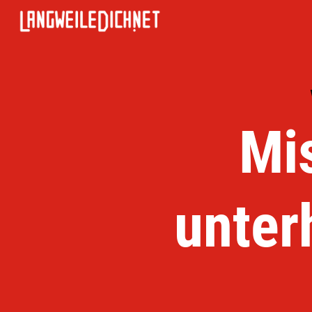
Mis
unter