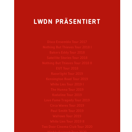
LWDN PRÄSENTIERT
Disco Ensemble Tour 2017
Nothing But Thieves Tour 2018 I
Bakers Eddy Tour 2018
Satellite Stories Tour 2018
Nothing But Thieves Tour 2018 II
EUT Tour 2018
Razorlight Tour 2019
Kensington Road Tour 2019
White Lies Tour 2019 I
The Hunna Tour 2019
Kodaline Tour 2019
Love Fame Tragedy Tour 2019
Circa Waves Tour 2019
Paul Smith Tour 2019
Wallows Tour 2019
White Lies Tour 2019 II
Two Door Cinema Club Tour 2020
Highly Suspect Tour 2020