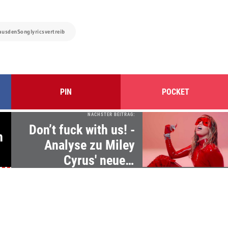
tausdenSonglyricsvertreib
PIN
POCKET
NÄCHSTER BEITRAG:
Don’t fuck with us! -
n
Analyse zu Miley
Cyrus' neuem
Musikvideo