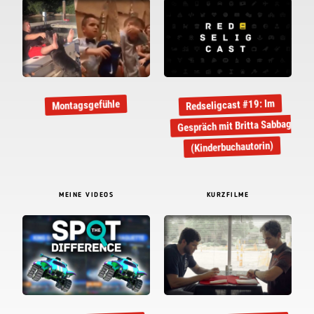
Redseligcast #19: Im
Montagsgefühle
Gespräch mit Britta Sabbag
(Kinderbuchautorin)
MEINE VIDEOS
KURZFILME