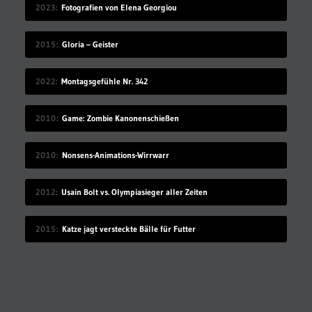
2023
Fotografien von Elena Georgiou
2015
Gloria – Geister
2022
Montagsgefühle Nr. 342
2010
Game: Zombie Kanonenschießen
2010
Nonsens-Animations-Wirrwarr
2012
Usain Bolt vs. Olympiasieger aller Zeiten
2015
Katze jagt versteckte Bälle für Futter