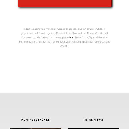
Hinweis:
Beim Kommentieren werden angegebene Daten sowie IP-Adresse
gespeichert und Cookies gesetzt (öffentlich sichtbar sind nur Name, Website und
Kommentar). Alle Datenschutz-Infos gibt es
hier
. Dank Cache/Spam-Filter sind
Kommentare manchmal nicht direkt nach Veröffentlichung sichtbar (aber da, keine
Angst).
MONTAGSGEFÜHLE
INTERVIEWS