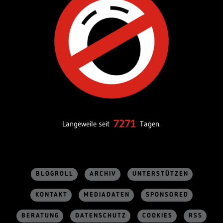
7271
Langeweile seit
Tagen.
BLOGROLL
ARCHIV
UNTERSTÜTZEN
KONTAKT
MEDIADATEN
SPONSORED
BERATUNG
DATENSCHUTZ
COOKIES
RSS