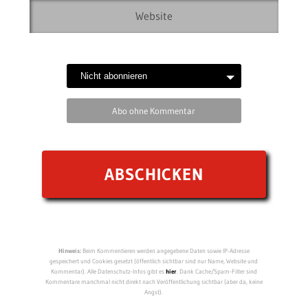
Abo ohne Kommentar
Hinweis:
Beim Kommentieren werden angegebene Daten sowie IP-Adresse
gespeichert und Cookies gesetzt (öffentlich sichtbar sind nur Name, Website und
Kommentar). Alle Datenschutz-Infos gibt es
hier
. Dank Cache/Spam-Filter sind
Kommentare manchmal nicht direkt nach Veröffentlichung sichtbar (aber da, keine
Angst).