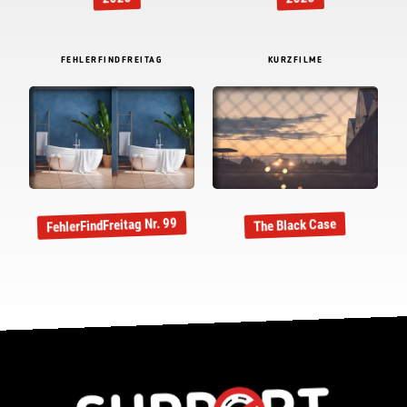
FEHLERFINDFREITAG
KURZFILME
FehlerFindFreitag Nr. 99
The Black Case