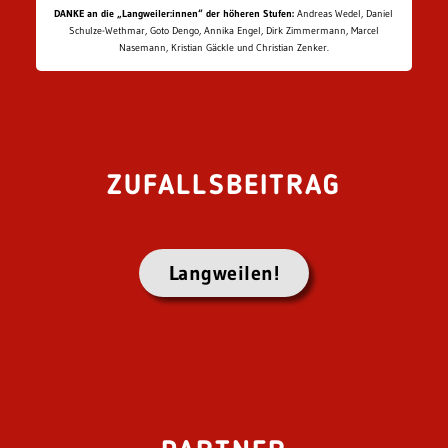
DANKE an die „Langweiler:innen“ der höheren Stufen:
Andreas Wedel, Daniel
Schulze-Wethmar, Goto Dengo, Annika Engel, Dirk Zimmermann, Marcel
Nasemann, Kristian Gäckle und Christian Zenker.
ZUFALLSBEITRAG
Langweilen!