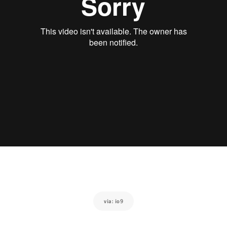
via: io9