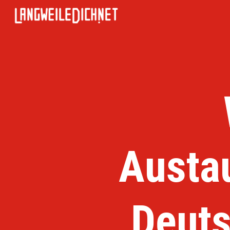
Austa
Deut