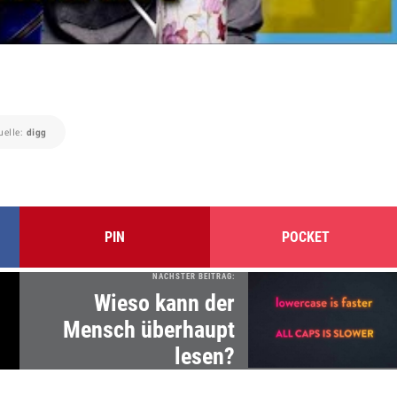
uelle:
digg
PIN
POCKET
NÄCHSTER BEITRAG:
Wieso kann der
Mensch überhaupt
lesen?