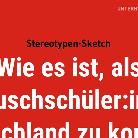
UNTERH
Stereotypen-Sketch
Wie es ist, al
uschschüler:i
schland zu k