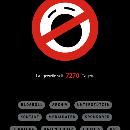
7270
Langeweile seit
Tagen.
BLOGROLL
ARCHIV
UNTERSTÜTZEN
KONTAKT
MEDIADATEN
SPONSORED
BERATUNG
DATENSCHUTZ
COOKIES
RSS