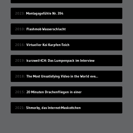
2023
Montagsgefühle Nr. 394
2010
Flashmob Wasserschlacht
2016
Virtueller Koi Karpfen-Teich
2019
kurzweil-ICH: Das Lumpenpack im Interview
2018
The Most Unsatisfying Video in the World ever made – part 2
2015
20 Minuten Drachenfliegen in einer
2021
Shmorby, das Internet-Maskottchen