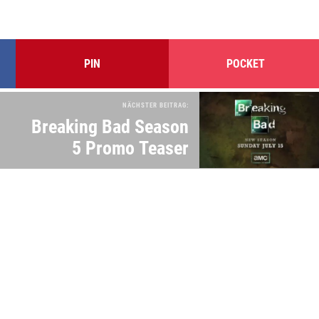
PIN
POCKET
NÄCHSTER BEITRAG:
Breaking Bad Season
5 Promo Teaser