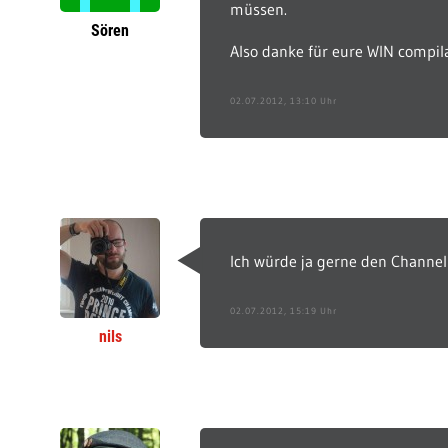
müssen.
Sören
Also danke für eure WIN compilati
02.07.2012, 13:10 Uhr
Ich würde ja gerne den Channel
02.07.2012, 15:19 Uhr
nils