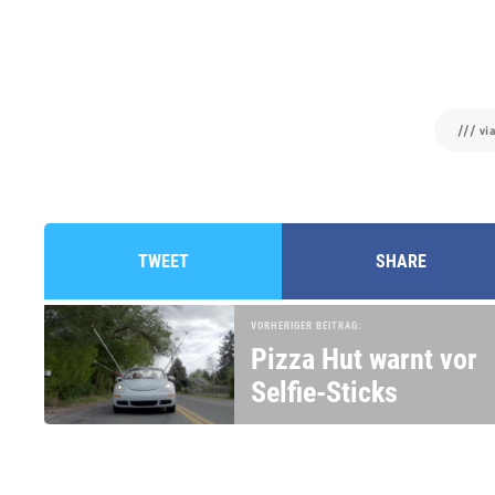
/// vi
TWEET
SHARE
VORHERIGER BEITRAG:
Pizza Hut warnt vor
Selfie-Sticks