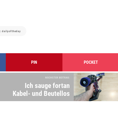
a: dailyoftheday
PIN
POCKET
NÄCHSTER BEITRAG:
Ich sauge fortan
Kabel- und Beutellos