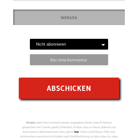
Abo ohne Kommentar
Hinweis:
Beim Kommentieren werden angegebene Daten sowie IP-Adresse
gespeichert und Cookies gesetzt (öffentlich sichtbar sind nur Name, Website und
Kommentar). Alle Datenschutz-Infos gibt es
hier
. Dank Cache/Spam-Filter sind
Kommentare manchmal nicht direkt nach Veröffentlichung sichtbar (aber da, keine