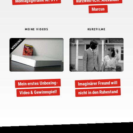
kurzweil-ICH: Alexander
Montagsgefühle Nr. 311
Marcus
MEINE VIDEOS
KURZFILME
WERBUNG
Mein erstes Unboxing-
Imaginärer Freund will
nicht in den Ruhestand
Video & Gewinnspiel!