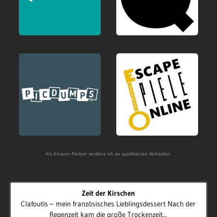
Als Amazon-Partner verdiene ich an qualifizierten Verkäufen.
Zeit der Kirschen
Clafoutis – mein französisches Lieblingsdessert Nach der
Regenzeit kam die große Trockenzeit...