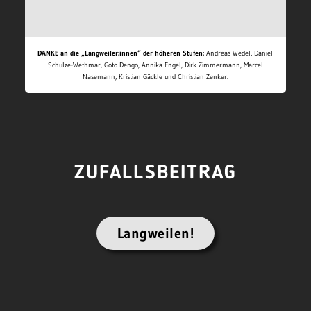
DANKE an die „Langweiler:innen“ der höheren Stufen:
Andreas Wedel, Daniel
Schulze-Wethmar, Goto Dengo, Annika Engel, Dirk Zimmermann, Marcel
Nasemann, Kristian Gäckle und Christian Zenker.
ZUFALLSBEITRAG
Langweilen!