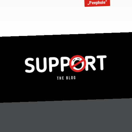
„Peephole“