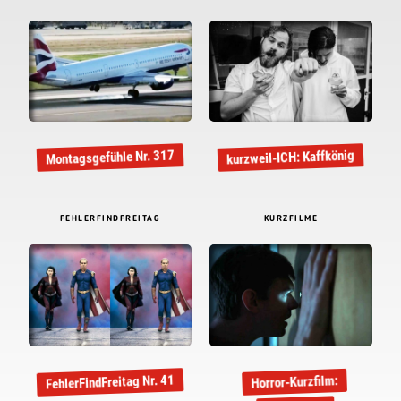
Montagsgefühle Nr. 317
kurzweil-ICH: Kaffkönig
FEHLERFINDFREITAG
KURZFILME
FehlerFindFreitag Nr. 41
Horror-Kurzfilm: