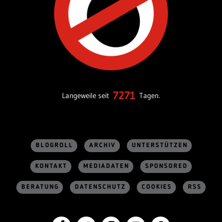
7271
Langeweile seit
Tagen.
BLOGROLL
ARCHIV
UNTERSTÜTZEN
KONTAKT
MEDIADATEN
SPONSORED
BERATUNG
DATENSCHUTZ
COOKIES
RSS