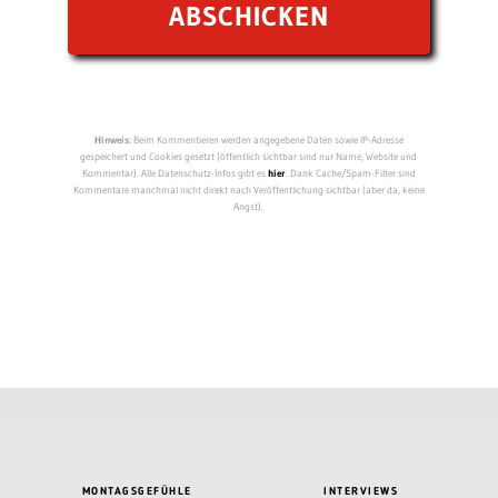
Hinweis:
Beim Kommentieren werden angegebene Daten sowie IP-Adresse
gespeichert und Cookies gesetzt (öffentlich sichtbar sind nur Name, Website und
Kommentar). Alle Datenschutz-Infos gibt es
hier
. Dank Cache/Spam-Filter sind
Kommentare manchmal nicht direkt nach Veröffentlichung sichtbar (aber da, keine
Angst).
MONTAGSGEFÜHLE
INTERVIEWS