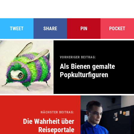
TWEET
SHARE
PIN
POCKET
VORHERIGER BEITRAG:
Als Bienen gemalte
Popkulturfiguren
NÄCHSTER BEITRAG:
Die Wahrheit über
Reiseportale