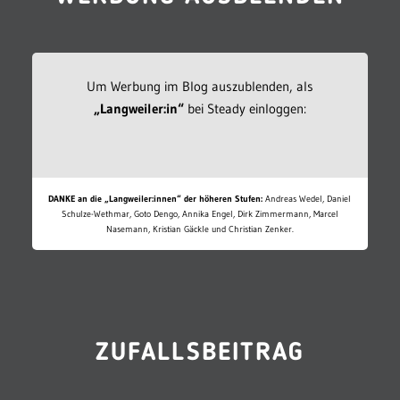
Um Werbung im Blog auszublenden, als
„Langweiler:in“
bei Steady einloggen:
DANKE an die „Langweiler:innen“ der höheren Stufen:
Andreas Wedel, Daniel
Schulze-Wethmar, Goto Dengo, Annika Engel, Dirk Zimmermann, Marcel
Nasemann, Kristian Gäckle und Christian Zenker.
ZUFALLSBEITRAG