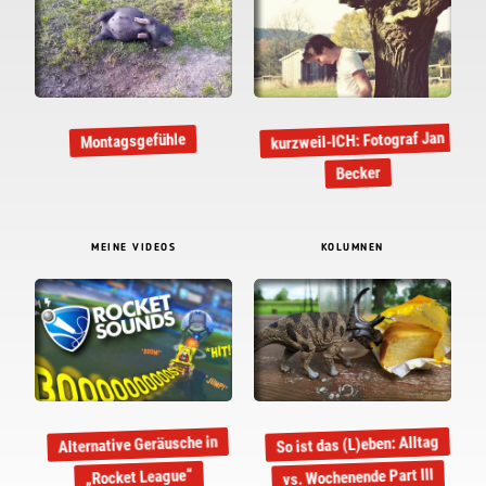
kurzweil-ICH: Fotograf Jan
Montagsgefühle
Becker
MEINE VIDEOS
KOLUMNEN
So ist das (L)eben: Alltag
Alternative Geräusche in
vs. Wochenende Part III
„Rocket League“