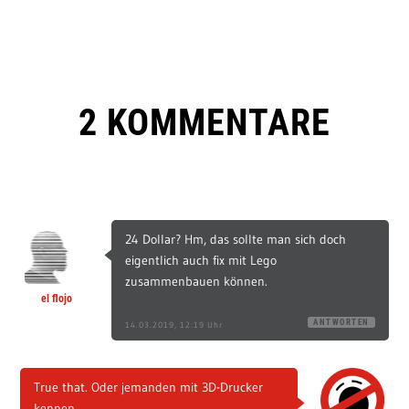
2 KOMMENTARE
24 Dollar? Hm, das sollte man sich doch
eigentlich auch fix mit Lego
zusammenbauen können.
el flojo
ANTWORTEN
14.03.2019, 12:19 Uhr
True that. Oder jemanden mit 3D-Drucker
kennen…