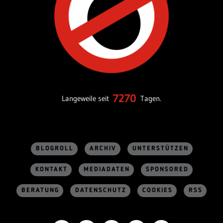
7270
Langeweile seit
Tagen.
BLOGROLL
ARCHIV
UNTERSTÜTZEN
KONTAKT
MEDIADATEN
SPONSORED
BERATUNG
DATENSCHUTZ
COOKIES
RSS