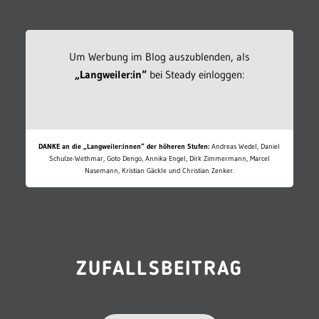
Um Werbung im Blog auszublenden, als
„Langweiler:in“
bei Steady einloggen:
DANKE an die „Langweiler:innen“ der höheren Stufen:
Andreas Wedel, Daniel
Schulze-Wethmar, Goto Dengo, Annika Engel, Dirk Zimmermann, Marcel
Nasemann, Kristian Gäckle und Christian Zenker.
ZUFALLSBEITRAG