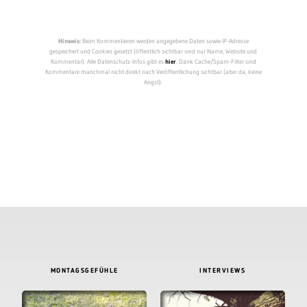
Hinweis:
Beim Kommentieren werden angegebene Daten sowie IP-Adresse
gespeichert und Cookies gesetzt (öffentlich sichtbar sind nur Name, Website und
Kommentar). Alle Datenschutz-Infos gibt es
hier
. Dank Cache/Spam-Filter sind
Kommentare manchmal nicht direkt nach Veröffentlichung sichtbar (aber da, keine
Angst).
MONTAGSGEFÜHLE
INTERVIEWS