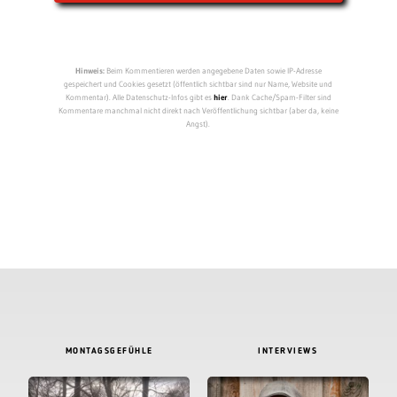
Hinweis:
Beim Kommentieren werden angegebene Daten sowie IP-Adresse
gespeichert und Cookies gesetzt (öffentlich sichtbar sind nur Name, Website und
Kommentar). Alle Datenschutz-Infos gibt es
hier
. Dank Cache/Spam-Filter sind
Kommentare manchmal nicht direkt nach Veröffentlichung sichtbar (aber da, keine
Angst).
MONTAGSGEFÜHLE
INTERVIEWS