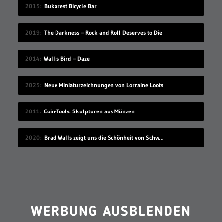
2015
Bukarest Bicycle Bar
2019
The Darkness – Rock and Roll Deserves to Die
2014
Wallis Bird – Daze
2025
Neue Miniaturzeichnungen von Lorraine Loots
2011
Coin-Tools: Skulpturen aus Münzen
2020
Brad Walls zeigt uns die Schönheit von Schwimmbecken
WERBUNG AUSBLENDEN