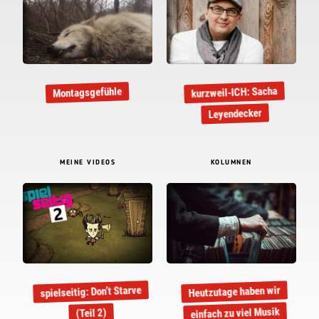
kurzweil-ICH: Sacha
Montagsgefühle
Leyendecker
MEINE VIDEOS
KOLUMNEN
spielseitig: Don’t Starve
Heutzutage haben wir
einfach zu viel Musik
(Teil 2)