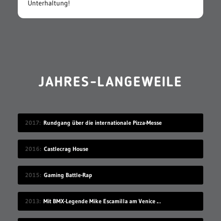
Unterhaltung!
JAHRES-LANGEWEILE
2017
Rundgang über die internationale Pizza-Messe
2016
Castlecrag House
2015
Gaming Battle-Rap
2013
Mit BMX-Legende Mike Escamilla am Venice Beach