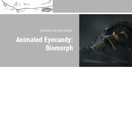
NÄCHSTER BEITRAG:
Animated Eyecandy:
Biomorph