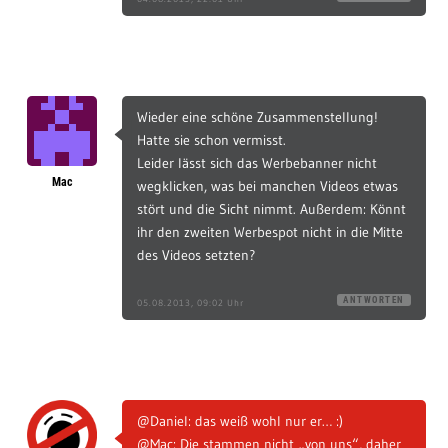
Wieder eine schöne Zusammenstellung!
Hatte sie schon vermisst.
Leider lässt sich das Werbebanner nicht
Mac
wegklicken, was bei manchen Videos etwas
stört und die Sicht nimmt. Außerdem: Könnt
ihr den zweiten Werbespot nicht in die Mitte
des Videos setzten?
ANTWORTEN
05.08.2013, 09:02 Uhr
@Daniel: das weiß wohl nur er… :)
@Mac: Die stammen nicht „von uns“, daher