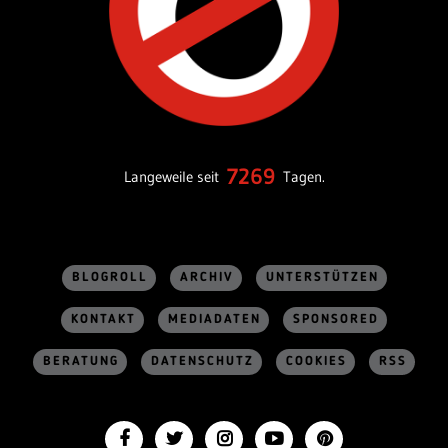
7269
Langeweile seit
Tagen.
BLOGROLL
ARCHIV
UNTERSTÜTZEN
KONTAKT
MEDIADATEN
SPONSORED
BERATUNG
DATENSCHUTZ
COOKIES
RSS