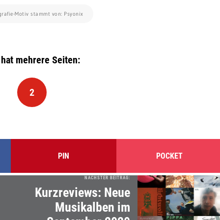
grafie-Motiv stammt von: Psyonix
 hat mehrere Seiten:
2
PIN
POCKET
NÄCHSTER BEITRAG:
Kurzreviews: Neue
m
Musikalben im