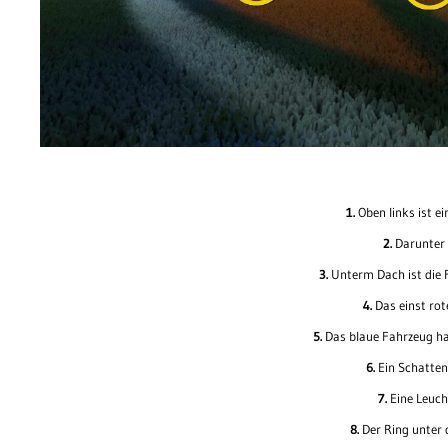
1.
Oben links ist e
2.
Darunter f
3.
Unterm Dach ist die F
4.
Das einst rote
5.
Das blaue Fahrzeug hat
6.
Ein Schattent
7.
Eine Leucht
8.
Der Ring unter 