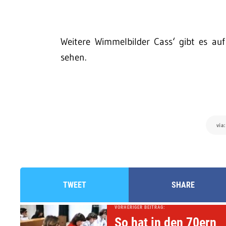
Weitere Wimmelbilder Cass‘ gibt es au
sehen.
via
TWEET
SHARE
VORHERIGER BEITRAG:
So hat in den 70ern