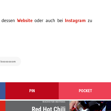
f dessen
Website
oder auch bei
Instagram
zu
: booooooom
PIN
POCKET
NÄCHSTER BEITRAG:
Red Hot Chili