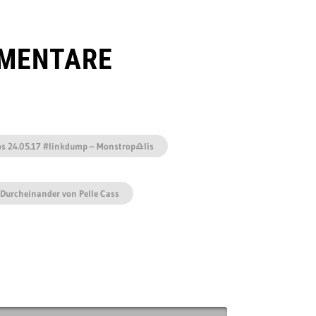
MENTARE
os 24.05.17 #linkdump – Monstrop♎︎lis
 Durcheinander von Pelle Cass