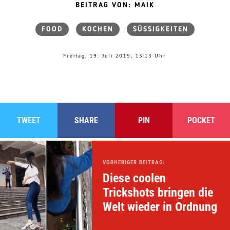
BEITRAG VON: MAIK
FOOD
KOCHEN
SÜSSIGKEITEN
Freitag, 19. Juli 2019, 13:13 Uhr
TWEET
SHARE
PIN
POCKET
VORHERIGER BEITRAG:
Diese coolen
Trickshots bringen die
Welt wieder in Ordnung