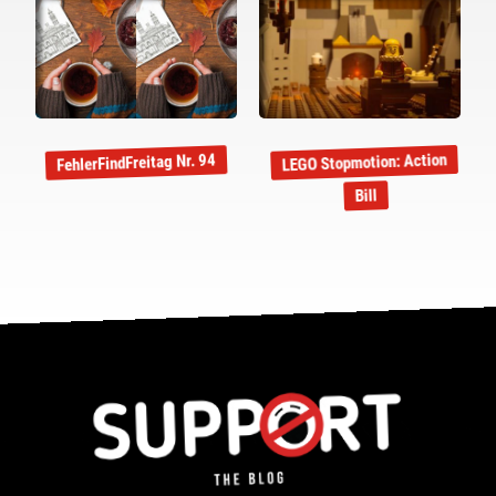
LEGO Stopmotion: Action
FehlerFindFreitag Nr. 94
Bill