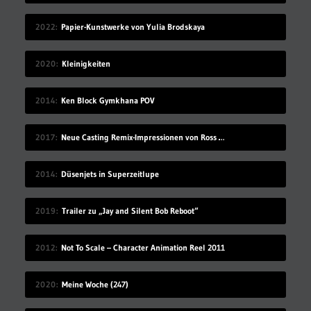
2022
Papier-Kunstwerke von Yulia Brodskaya
2020
Kleinigkeiten
2014
Ken Block Gymkhana POV
2017
Neue Casting Remix-Impressionen von Ross Marquand
2014
Düsenjets in Superzeitlupe
2019
Trailer zu „Jay and Silent Bob Reboot“
2012
Not To Scale – Character Animation Reel 2011
2020
Meine Woche (247)