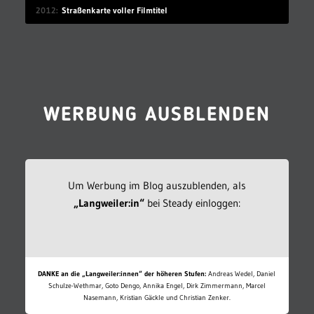
2012
Straßenkarte voller Filmtitel
WERBUNG AUSBLENDEN
Um Werbung im Blog auszublenden, als
„Langweiler:in“
bei Steady einloggen:
DANKE an die „Langweiler:innen“ der höheren Stufen:
Andreas Wedel, Daniel
Schulze-Wethmar, Goto Dengo, Annika Engel, Dirk Zimmermann, Marcel
Nasemann, Kristian Gäckle und Christian Zenker.