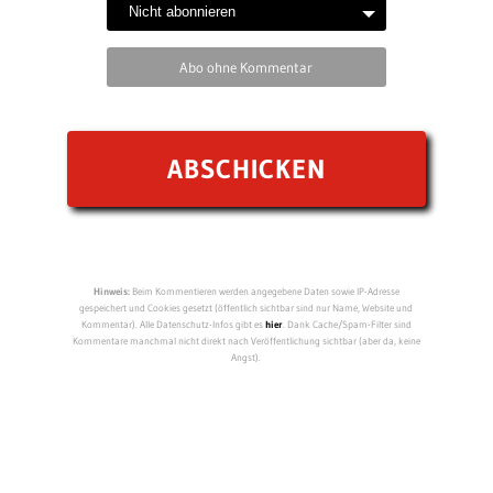
Abo ohne Kommentar
Hinweis:
Beim Kommentieren werden angegebene Daten sowie IP-Adresse
gespeichert und Cookies gesetzt (öffentlich sichtbar sind nur Name, Website und
Kommentar). Alle Datenschutz-Infos gibt es
hier
. Dank Cache/Spam-Filter sind
Kommentare manchmal nicht direkt nach Veröffentlichung sichtbar (aber da, keine
Angst).