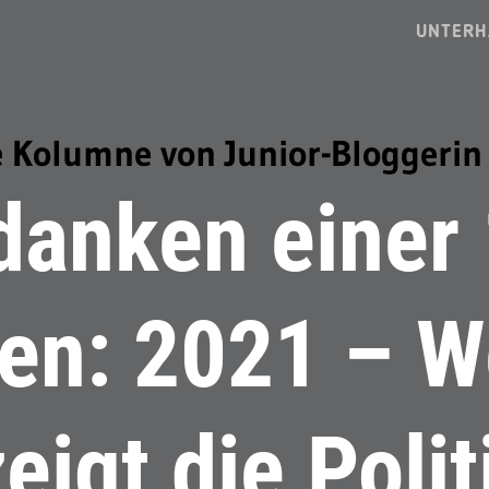
UNTERH
 Kolumne von Junior-Bloggerin 
danken einer 
gen: 2021 – W
zeigt die Polit