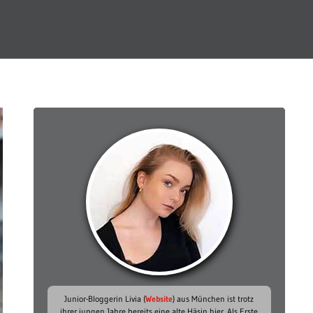
Junior-Bloggerin Livia (
Website
) aus München ist trotz
ihrer jungen Jahre bereits eine alte Häsin hier. Als Erste