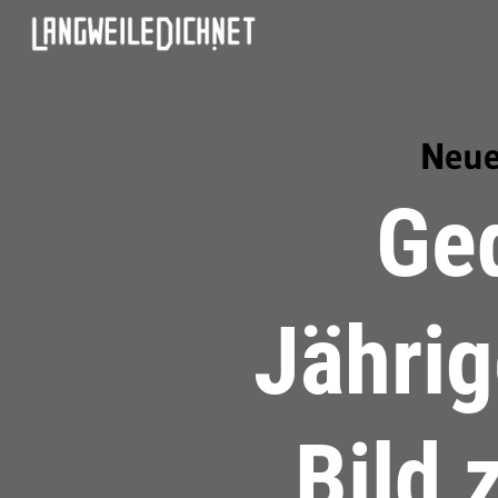
Neue
Ge
Jähri
Bild 