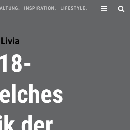
ALTUNG.
INSPIRATION.
LIFESTYLE.
Livia
18-
elches
ik der