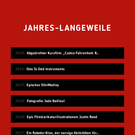
JAHRES-LANGEWEILE
2025
Abgedrehter Kurzfilm: „Costco Fahrenheit: Reborn: Meow meow’s Revenge“
2011
Ode To Odd Instruments
2017
Episches 90s-Medley
2018
Fotografie: Jade Bailleul
2010
Epic Filmkarikaturillustrationen: Justin Reed
2017
Ein Roboter-Klon, der nervige Aktivitäten für dich übernimmt