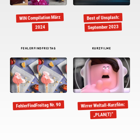
WIN Compilation März
Best of Unsplash:
September 2023
2024
FEHLERFINDFREITAG
KURZFILME
Wirrer Weltall-Kurzfilm:
FehlerFindFreitag Nr. 90
„PLAN(T)“