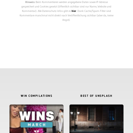
Hinweis:
Beim Kommentieren werden angegebene Daten sowie IP-Adresse
gespeichert und Cookies gesetzt (öffentlich sichtbar sind nur Name, Website und
Kommentar). Alle Datenschutz-Infos gibt es
hier
. Dank Cache/Spam-Filter sind
Kommentare manchmal nicht direkt nach Veröffentlichung sichtbar (aber da, keine
Angst).
WIN COMPILATIONS
BEST OF UNSPLASH