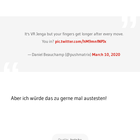
It's VR Jenga but your fingers get longer after every move.
You in?
pic.twitter.com/hM9mnfNPJx
— Daniel Beauchamp (@pushmatrix)
March 10, 2020
Aber ich würde das zu gerne mal austesten!
Quelle:
kotaku