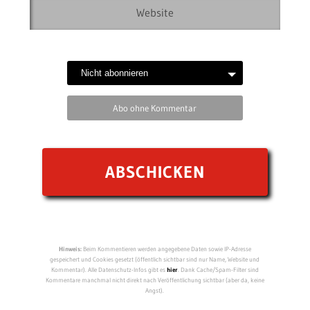
Abo ohne Kommentar
Hinweis:
Beim Kommentieren werden angegebene Daten sowie IP-Adresse
gespeichert und Cookies gesetzt (öffentlich sichtbar sind nur Name, Website und
Kommentar). Alle Datenschutz-Infos gibt es
hier
. Dank Cache/Spam-Filter sind
Kommentare manchmal nicht direkt nach Veröffentlichung sichtbar (aber da, keine
Angst).