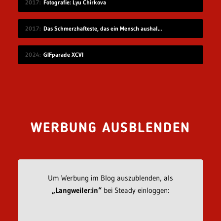
2017
Fotografie: Lyu Chirkova
2017
Das Schmerzhafteste, das ein Mensch aushalten kann
2024
GIFparade XCVI
WERBUNG AUSBLENDEN
Um Werbung im Blog auszublenden, als
„Langweiler:in“
bei Steady einloggen: