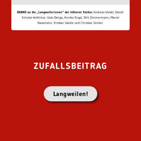
DANKE an die „Langweiler:innen“ der höheren Stufen:
Andreas Wedel, Daniel
Schulze-Wethmar, Goto Dengo, Annika Engel, Dirk Zimmermann, Marcel
Nasemann, Kristian Gäckle und Christian Zenker.
ZUFALLSBEITRAG
Langweilen!