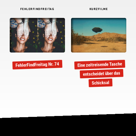
FEHLERFINDFREITAG
KURZFILME
Eine zeitreisende Tasche
FehlerFindFreitag Nr. 74
entscheidet über das
Schicksal