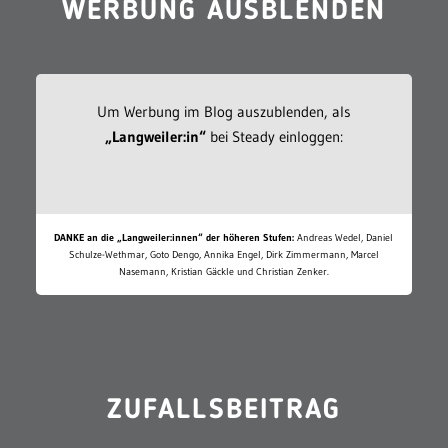
WERBUNG AUSBLENDEN
Um Werbung im Blog auszublenden, als
„Langweiler:in“
bei Steady einloggen:
DANKE an die „Langweiler:innen“ der höheren Stufen:
Andreas Wedel, Daniel
Schulze-Wethmar, Goto Dengo, Annika Engel, Dirk Zimmermann, Marcel
Nasemann, Kristian Gäckle und Christian Zenker.
ZUFALLSBEITRAG