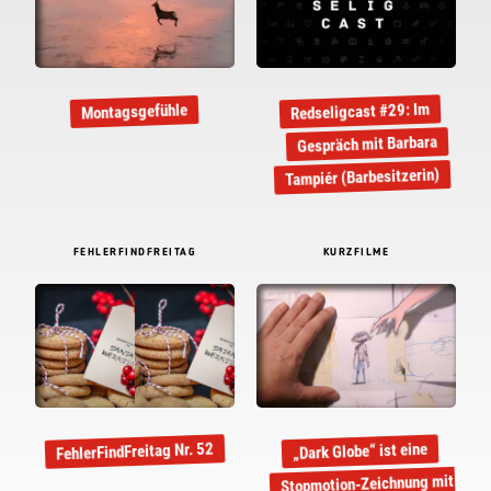
Redseligcast #29: Im
Montagsgefühle
Gespräch mit Barbara
Tampiér (Barbesitzerin)
FEHLERFINDFREITAG
KURZFILME
FehlerFindFreitag Nr. 52
„Dark Globe“ ist eine
Stopmotion-Zeichnung mit