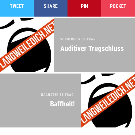
TWEET
SHARE
PIN
POCKET
VORHERIGER BEITRAG:
Auditiver Trugschluss
NÄCHSTER BEITRAG:
Baffheit!