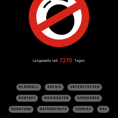
7270
Langeweile seit
Tagen.
BLOGROLL
ARCHIV
UNTERSTÜTZEN
KONTAKT
MEDIADATEN
SPONSORED
BERATUNG
DATENSCHUTZ
COOKIES
RSS