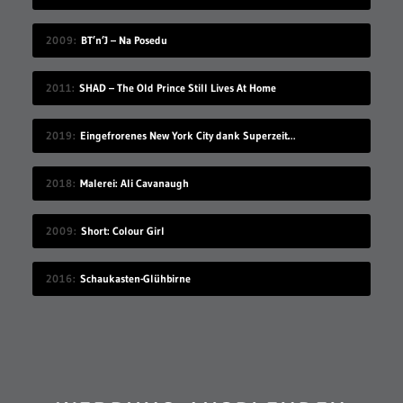
2009
BT’n’J – Na Posedu
2011
SHAD – The Old Prince Still Lives At Home
2019
Eingefrorenes New York City dank Superzeitlupe
2018
Malerei: Ali Cavanaugh
2009
Short: Colour Girl
2016
Schaukasten-Glühbirne