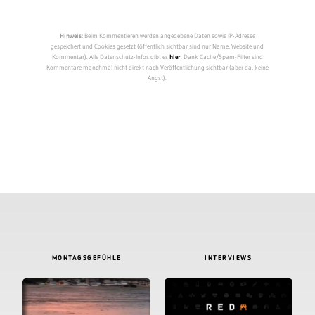
Hinweis:
Beim Kommentieren werden angegebene Daten sowie IP-Adresse
gespeichert und Cookies gesetzt (öffentlich sichtbar sind nur Name, Website und
Kommentar). Alle Datenschutz-Infos gibt es
hier
. Dank Cache/Spam-Filter sind
Kommentare manchmal nicht direkt nach Veröffentlichung sichtbar (aber da, keine
Angst).
MONTAGSGEFÜHLE
INTERVIEWS