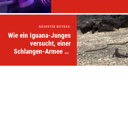
NÄCHSTER BEITRAG:
Wie ein Iguana-Junges
versucht, einer
Schlangen-Armee zu
entkommen