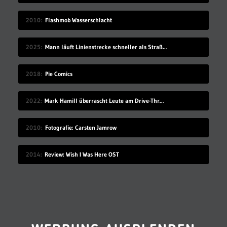
2010
Flashmob Wasserschlacht
2025
Mann läuft Linienstrecke schneller als Straßenbahn
2018
Pie Comics
2022
Mark Hamill überrascht Leute am Drive-Thru-Schalter
2010
Fotografie: Carsten Jamrow
2014
Review: Wish I Was Here OST