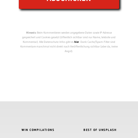
Hinweis:
Beim Kommentieren werden angegebene Daten sowie IP-Adresse
gespeichert und Cookies gesetzt (öffentlich sichtbar sind nur Name, Website und
Kommentar). Alle Datenschutz-Infos gibt es
hier
. Dank Cache/Spam-Filter sind
Kommentare manchmal nicht direkt nach Veröffentlichung sichtbar (aber da, keine
Angst).
WIN COMPILATIONS
BEST OF UNSPLASH