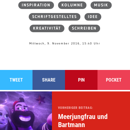
INSPIRATION
KOLUMNE
MUSIK
SCHRIFTGESTELLTES
IDEE
KREATIVITÄT
SCHREIBEN
Mittwoch, 9. November 2016, 15:40 Uhr
TWEET
SHARE
PIN
POCKET
VORHERIGER BEITRAG:
Meerjungfrau und
Bartmann