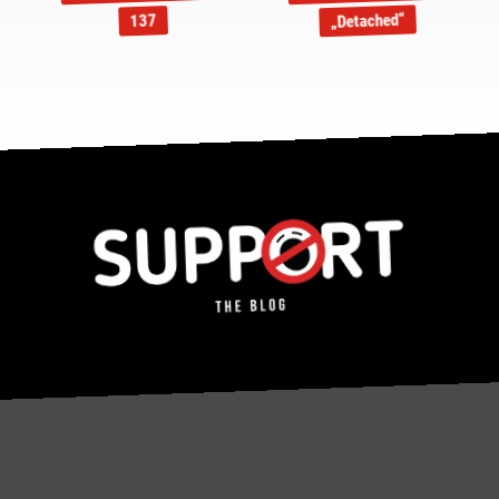
„Detached“
137