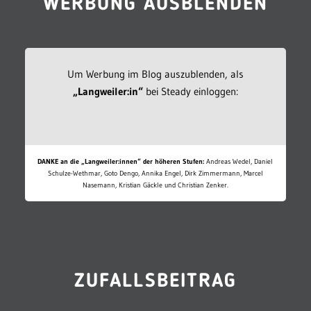
WERBUNG AUSBLENDEN
Um Werbung im Blog auszublenden, als
„Langweiler:in“
bei Steady einloggen:
DANKE an die „Langweiler:innen“ der höheren Stufen:
Andreas Wedel, Daniel
Schulze-Wethmar, Goto Dengo, Annika Engel, Dirk Zimmermann, Marcel
Nasemann, Kristian Gäckle und Christian Zenker.
ZUFALLSBEITRAG