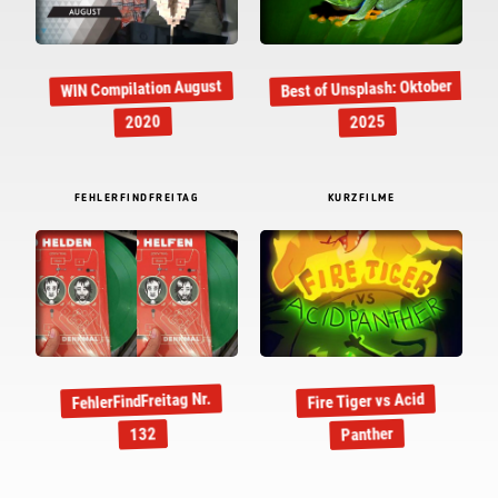
Best of Unsplash: Oktober
WIN Compilation August
2020
2025
FEHLERFINDFREITAG
KURZFILME
FehlerFindFreitag Nr.
Fire Tiger vs Acid
Panther
132