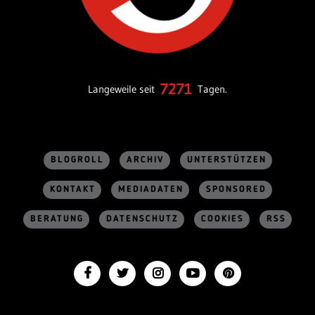
7271
Langeweile seit
Tagen.
BLOGROLL
ARCHIV
UNTERSTÜTZEN
KONTAKT
MEDIADATEN
SPONSORED
BERATUNG
DATENSCHUTZ
COOKIES
RSS