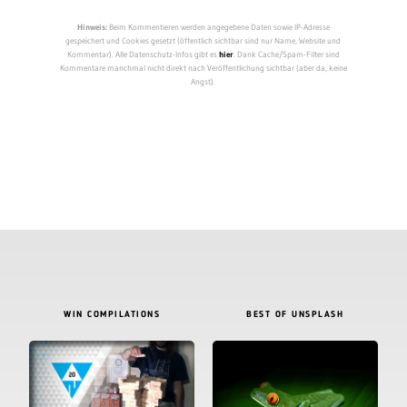
Hinweis:
Beim Kommentieren werden angegebene Daten sowie IP-Adresse
gespeichert und Cookies gesetzt (öffentlich sichtbar sind nur Name, Website und
Kommentar). Alle Datenschutz-Infos gibt es
hier
. Dank Cache/Spam-Filter sind
Kommentare manchmal nicht direkt nach Veröffentlichung sichtbar (aber da, keine
Angst).
WIN COMPILATIONS
BEST OF UNSPLASH