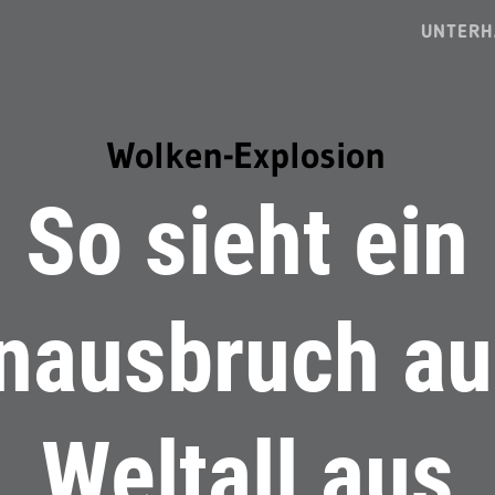
UNTERH
Wolken-Explosion
So sieht ein
nausbruch a
Weltall aus