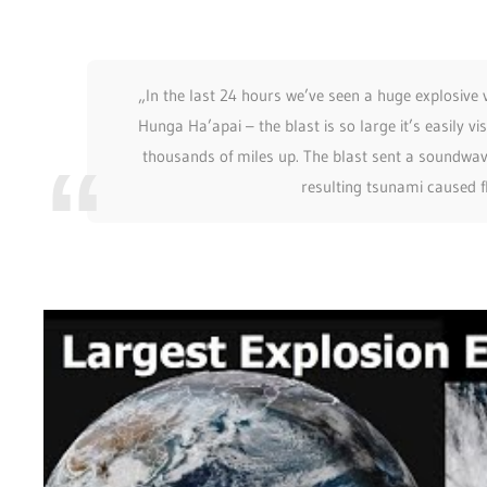
„In the last 24 hours we’ve seen a huge explosive
Hunga Ha’apai – the blast is so large it’s easily vis
thousands of miles up. The blast sent a soundwav
resulting tsunami caused f