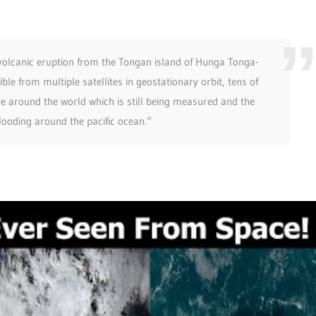
 volcanic eruption from the Tongan island of Hunga Tonga-
ible from multiple satellites in geostationary orbit, tens of
e around the world which is still being measured and the
looding around the pacific ocean.“