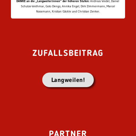
DANKE an die „Langweiler:innen“ der höheren Stufen:
Andreas Wedel, Daniel
Schulze-Wethmar, Goto Dengo, Annika Engel, Dirk Zimmermann, Marcel
Nasemann, Kristian Gäckle und Christian Zenker.
ZUFALLSBEITRAG
Langweilen!
PARTNER