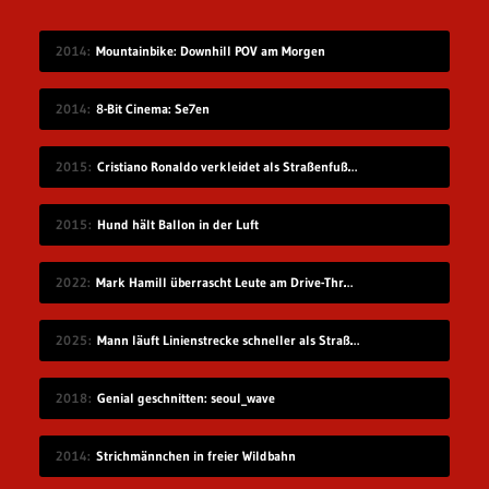
2014
Mountainbike: Downhill POV am Morgen
2014
8-Bit Cinema: Se7en
2015
Cristiano Ronaldo verkleidet als Straßenfußballer
2015
Hund hält Ballon in der Luft
2022
Mark Hamill überrascht Leute am Drive-Thru-Schalter
2025
Mann läuft Linienstrecke schneller als Straßenbahn
2018
Genial geschnitten: seoul_wave
2014
Strichmännchen in freier Wildbahn