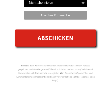
Abo ohne Kommentar
Hinweis:
Beim Kommentieren werden angegebene Daten sowie IP-Adresse
gespeichert und Cookies gesetzt (öffentlich sichtbar sind nur Name, Website und
Kommentar). Alle Datenschutz-Infos gibt es
hier
. Dank Cache/Spam-Filter sind
Kommentare manchmal nicht direkt nach Veröffentlichung sichtbar (aber da, keine
Angst).