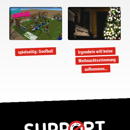
Irgendwie will keine
spielseitig: Goofball
Weihnachtsstimmung
aufkommen…