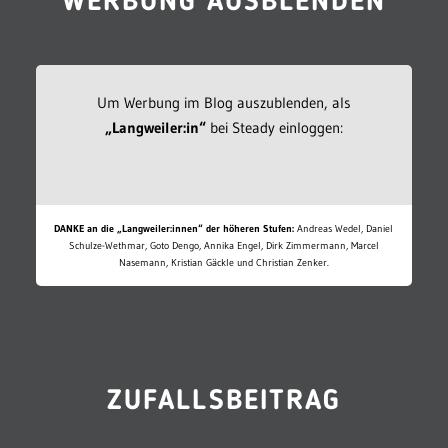
WERBUNG AUSBLENDEN
Um Werbung im Blog auszublenden, als
„Langweiler:in“
bei Steady einloggen:
DANKE an die „Langweiler:innen“ der höheren Stufen:
Andreas Wedel, Daniel
Schulze-Wethmar, Goto Dengo, Annika Engel, Dirk Zimmermann, Marcel
Nasemann, Kristian Gäckle und Christian Zenker.
ZUFALLSBEITRAG