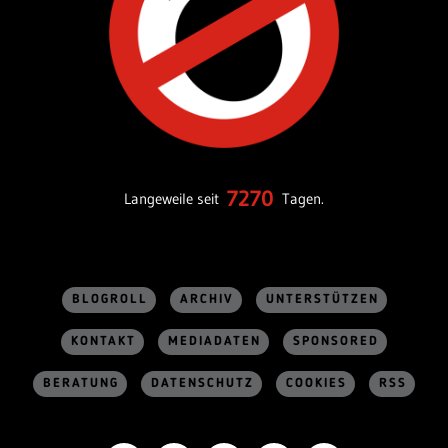
7270
Langeweile seit
Tagen.
BLOGROLL
ARCHIV
UNTERSTÜTZEN
KONTAKT
MEDIADATEN
SPONSORED
BERATUNG
DATENSCHUTZ
COOKIES
RSS