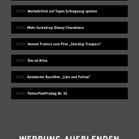
2018
Wortwörtlich auf Tapes Schlagzeug spielen
2014
Mehr fucked-up Disney Charaktere
2020
Honest Trailers zum Film „Starship Troopers“
2007
Das ist Alles.
2021
Animierter Kurzfilm: „Like and Follow“
2020
FehlerFindFreitag Nr. 32