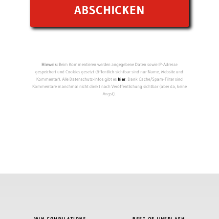
Hinweis:
Beim Kommentieren werden angegebene Daten sowie IP-Adresse
gespeichert und Cookies gesetzt (öffentlich sichtbar sind nur Name, Website und
Kommentar). Alle Datenschutz-Infos gibt es
hier
. Dank Cache/Spam-Filter sind
Kommentare manchmal nicht direkt nach Veröffentlichung sichtbar (aber da, keine
Angst).