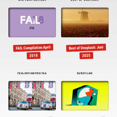
WIN COMPILATIONS
BEST OF UNSPLASH
FAIL Compilation April
Best of Unsplash: Juni
2018
2025
FEHLERFINDFREITAG
KURZFILME