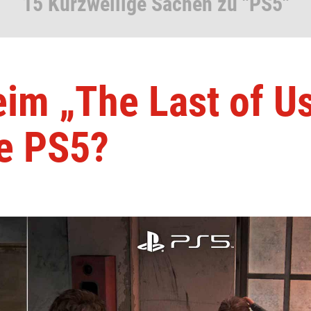
15 Kurzweilige Sachen zu "PS5"
eim „The Last of U
ie PS5?