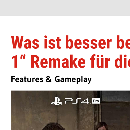
Was ist besser b
1“ Remake für d
Features & Gameplay