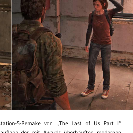
Station-5-Remake von „The Last of Us Part I“
Neuauflage des mit Awards überhäuften modernen